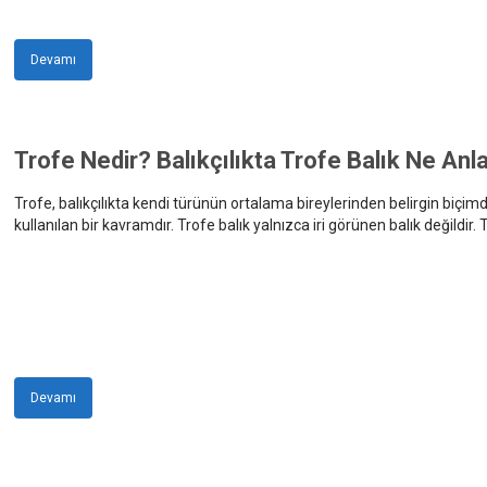
Devamı
Trofe Nedir? Balıkçılıkta Trofe Balık Ne Anl
Trofe, balıkçılıkta kendi türünün ortalama bireylerinden belirgin biçim
kullanılan bir kavramdır. Trofe balık yalnızca iri görünen balık değildir.
kondisyonu birlikte değerlendirilir. Doğru olta takımı ile yakalanan büyü
üzerinde olması gerekir. Balık av malzemeleri seçimi ise balığı yaka
suya bırakmak açısından önem taşır.
Devamı