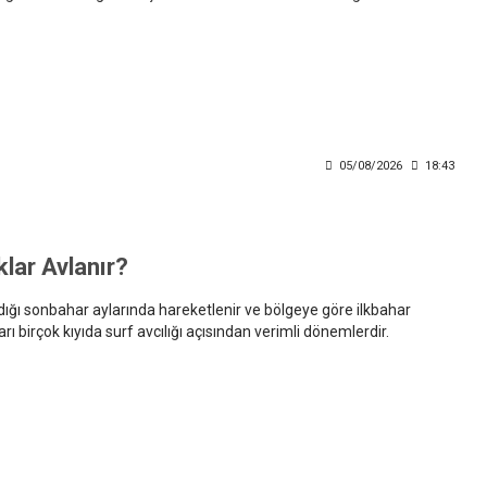
ş sırasında parçalanan yem düşük verim sağlar. Balık av
e yemi serin tutacak kap bulunması, surf avında yemin etkisini
05/08/2026
18:43
lar Avlanır?
ığı sonbahar aylarında hareketlenir ve bölgeye göre ilkbahar
ı birçok kıyıda surf avcılığı açısından verimli dönemlerdir.