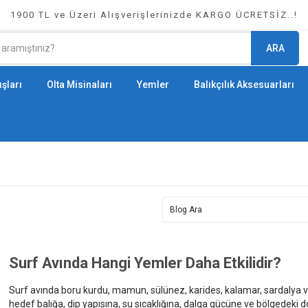
1900 TL ve Üzeri Alışverişlerinizde KARGO ÜCRETSİZ..!
ARA
şları
Olta Misinaları
Yemler
Balıkçılık Aksesuarları
Surf Avında Hangi Yemler Daha Etkilidir?
Surf avında boru kurdu, mamun, sülünez, karides, kalamar, sardalya ve 
hedef balığa, dip yapısına, su sıcaklığına, dalga gücüne ve bölgedeki 