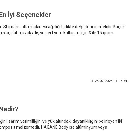
 En İyi Seçenekler
e Shimano olta makinesi ağırlığı birlikte değerlendirilmelidir. Küçük
mışlar, daha uzak atış ve sert yem kullanımı için 3 ile 15 gram
25/07/2026
15:54
Nedir?
i, sarım verimliliğini ve yük altındaki dayanıklılığını belirleyen iki
 bir kompozit malzemedir. HAGANE Body ise alüminyum veya
n sağlam gövde yapısıdır.