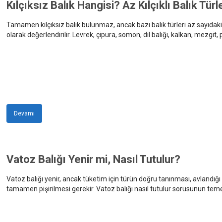
Kılçıksız Balık Hangisi? Az Kılçıklı Balık Türle
Tamamen kılçıksız balık bulunmaz, ancak bazı balık türleri az sayıdaki ir
olarak değerlendirilir. Levrek, çipura, somon, dil balığı, kalkan, mezgit, 
arasındadır.
Devamı
Vatoz Balığı Yenir mi, Nasıl Tutulur?
Vatoz balığı yenir, ancak tüketim için türün doğru tanınması, avlandığı
tamamen pişirilmesi gerekir. Vatoz balığı nasıl tutulur sorusunun temel
kumlu zeminde sabit tutmak ve balığı kıyıya aldıktan sonra kuyruk di