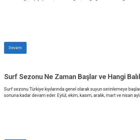
hazırlanmış olsa bile balığın beslenme alışkanlığına uymayan veya atı
malzemeleri arasında farklı boylarda iğne, yem ipi, keskin bir bıçak v
korumaya yardımcı olur.
Devamı
Surf Sezonu Ne Zaman Başlar ve Hangi Balık
Surf sezonu Türkiye kıyılarında genel olarak suyun serinlemeye başlad
sonuna kadar devam eder. Eylül, ekim, kasım, aralık, mart ve nisan aylar