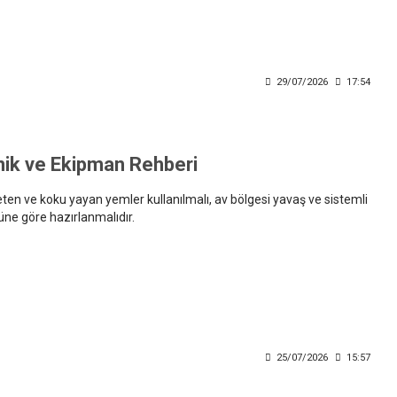
29/07/2026
17:54
knik ve Ekipman Rehberi
eten ve koku yayan yemler kullanılmalı, av bölgesi yavaş ve sistemli
üne göre hazırlanmalıdır.
25/07/2026
15:57