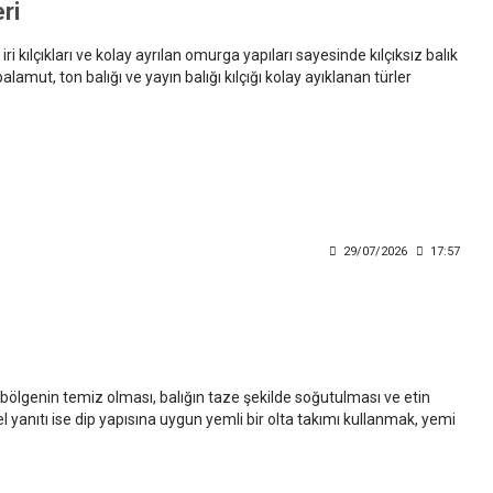
ri
i kılçıkları ve kolay ayrılan omurga yapıları sayesinde kılçıksız balık
palamut, ton balığı ve yayın balığı kılçığı kolay ayıklanan türler
29/07/2026
17:57
 bölgenin temiz olması, balığın taze şekilde soğutulması ve etin
 yanıtı ise dip yapısına uygun yemli bir olta takımı kullanmak, yemi
kenine yaklaşmadan kontrollü işlem yapmaktır.