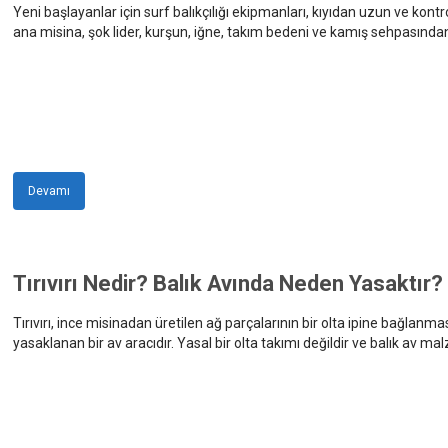
Yeni başlayanlar için surf balıkçılığı ekipmanları, kıyıdan uzun ve ko
ana misina, şok lider, kurşun, iğne, takım bedeni ve kamış sehpasından
Devamı
Tırıvırı Nedir? Balık Avında Neden Yasaktır?
Tırıvırı, ince misinadan üretilen ağ parçalarının bir olta ipine bağlanm
yasaklanan bir av aracıdır. Yasal bir olta takımı değildir ve balık av ma
üretilmesi, satılması, avlak çevresinde bulundurulması ve su ürünleri a
görünmesi, bu aracın yasal veya sürdürülebilir olduğu anlamına gelm