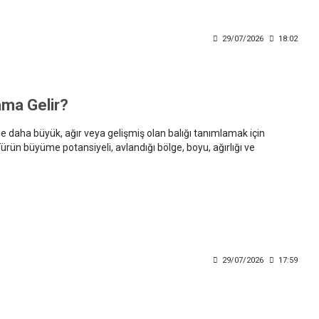
29/07/2026
18:02
ama Gelir?
de daha büyük, ağır veya gelişmiş olan balığı tanımlamak için
 Türün büyüme potansiyeli, avlandığı bölge, boyu, ağırlığı ve
k bir balığın trofe sayılabilmesi için kendi türünün olağan ölçülerinin
lamanın yanında güvenli biçimde ölçmek, belgelemek ve gerektiğinde
29/07/2026
17:59