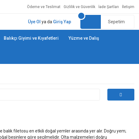
Ödeme ve Teslimat
Gizlilik ve Güvenlik
İade Şartları
İletişim
Üye Ol
ya da
Giriş Yap
Sepetim
Balıkçı Giyimi ve Kıyafetleri
Yüzme ve Dalış
balık filetosu en etkili doğal yemler arasında yer alır. Doğru yem;
doğal besinlere göre seçilmelidir. Olta malzemeleri doğru