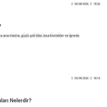
05/08/2026
18:26
?
ta ana misina, güçlü şok lider, kısa köstekler ve iğnede
05/08/2026
18:14
ları Nelerdir?