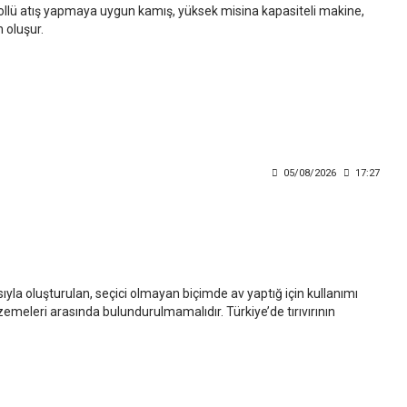
ntrollü atış yapmaya uygun kamış, yüksek misina kapasiteli makine,
 oluşur.
05/08/2026
17:27
asıyla oluşturulan, seçici olmayan biçimde av yaptığ için kullanımı
lzemeleri arasında bulundurulmamalıdır. Türkiye’de tırıvırının
vcılığında kullanılması yasaktır. Balık yakalama ihtimalinin yüksek
ez.