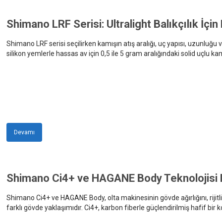
Shimano LRF Serisi: Ultralight Balıkçılık İçin
Shimano LRF serisi seçilirken kamışın atış aralığı, uç yapısı, uzunluğu v
silikon yemlerle hassas av için 0,5 ile 5 gram aralığındaki solid uçlu ka
aralığındaki hızlı aksiyonlu modeller uygundur.
Devamı
Shimano Ci4+ ve HAGANE Body Teknolojisi 
Shimano Ci4+ ve HAGANE Body, olta makinesinin gövde ağırlığını, rijitliğin
farklı gövde yaklaşımıdır. Ci4+, karbon fiberle güçlendirilmiş hafif
magnezyum gibi yüksek rijitliğe sahip metaller kullanılarak oluşturula