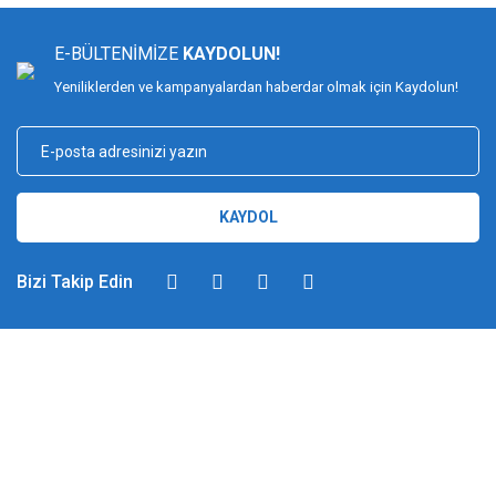
E-BÜLTENİMİZE
KAYDOLUN!
Yeniliklerden ve kampanyalardan haberdar olmak için Kaydolun!
KAYDOL
Bizi Takip Edin
DİMAĞ BALIKÇILIK
Dimağ Balıkçılık Limited Şirketi 2002 yılından beri ticari faaliyette olan,
balıkçılık, ağ ve olta malzemeleri sektöründe faal, sektörü ve sportif
balıkçılığı üst seviyelere taşımayı hedefleyen bir kuruluştur. 2002 yılından
günümüze kadar %100 müşteri memnuniyeti ve doğru sportif balıkçılık