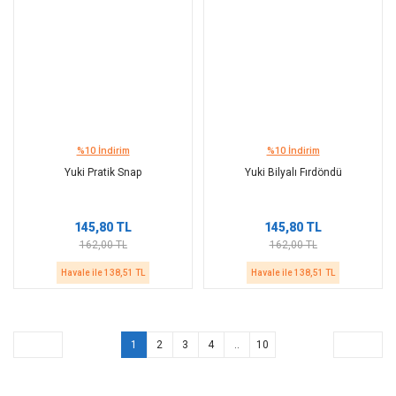
%10 İndirim
%10 İndirim
Yuki Pratik Snap
Yuki Bilyalı Fırdöndü
145,80 TL
145,80 TL
162,00 TL
162,00 TL
Havale ile 138,51 TL
Havale ile 138,51 TL
1
2
3
4
..
10