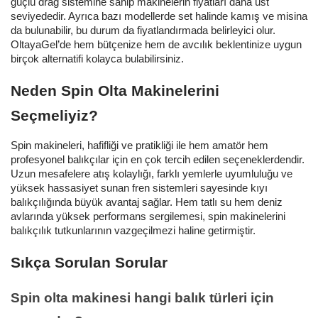
güçlü drag sistemine sahip makinelerin fiyatları daha üst
seviyededir. Ayrıca bazı modellerde set halinde kamış ve misina
da bulunabilir, bu durum da fiyatlandırmada belirleyici olur.
OltayaGel’de hem bütçenize hem de avcılık beklentinize uygun
birçok alternatifi kolayca bulabilirsiniz.
Neden Spin Olta Makinelerini
Seçmeliyiz?
Spin makineleri, hafifliği ve pratikliği ile hem amatör hem
profesyonel balıkçılar için en çok tercih edilen seçeneklerdendir.
Uzun mesafelere atış kolaylığı, farklı yemlerle uyumluluğu ve
yüksek hassasiyet sunan fren sistemleri sayesinde kıyı
balıkçılığında büyük avantaj sağlar. Hem tatlı su hem deniz
avlarında yüksek performans sergilemesi, spin makinelerini
balıkçılık tutkunlarının vazgeçilmezi haline getirmiştir.
Sıkça Sorulan Sorular
Spin olta makinesi hangi balık türleri için