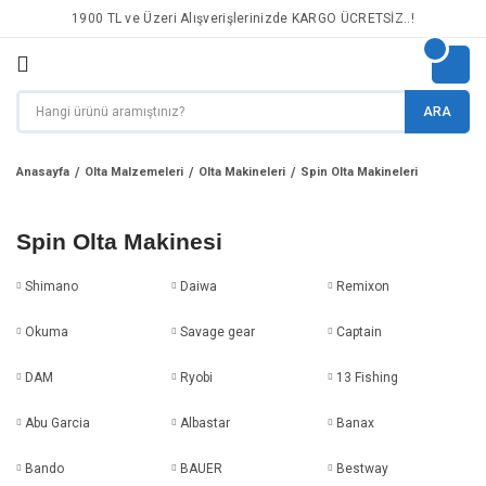
1900 TL ve Üzeri Alışverişlerinizde KARGO ÜCRETSİZ..!
ARA
Anasayfa
Olta Malzemeleri
Olta Makineleri
Spin Olta Makineleri
Spin Olta Makinesi
Shimano
Daiwa
Remixon
Okuma
Savage gear
Captain
DAM
Ryobi
13 Fishing
Abu Garcia
Albastar
Banax
Bando
BAUER
Bestway