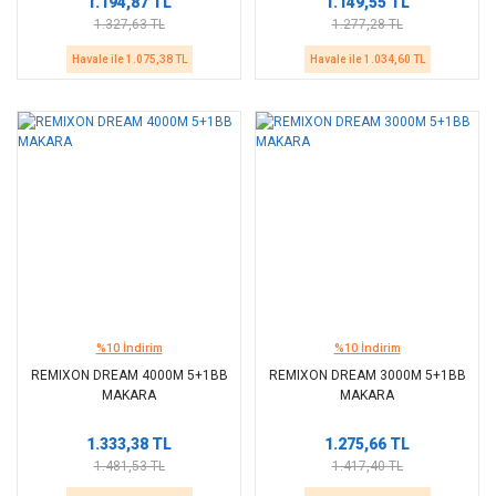
1.194,87 TL
1.149,55 TL
1.327,63 TL
1.277,28 TL
Havale ile 1.075,38 TL
Havale ile 1.034,60 TL
%10 İndirim
%10 İndirim
REMIXON DREAM 4000M 5+1BB
REMIXON DREAM 3000M 5+1BB
MAKARA
MAKARA
1.333,38 TL
1.275,66 TL
1.481,53 TL
1.417,40 TL