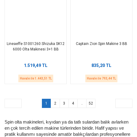
Lineaeffe S1001260 Shizuka SK12
Captain Zion Spin Makine 3 BB
6000 Olta Makinesi 3+1 BB
1.519,49 TL
835,20 TL
Havale ile 1.443,51 TL
Havale ile 793,44 TL
1
2
3
4
..
52
Spin olta makineleri, kıyıdan ya da tatlı sulardan balık avlarken
en çok tercih edilen makine türlerinden biridir. Hafif yapısı ve
pratik kullanımı sayesinde amatör balıkçılardan profesyonellere