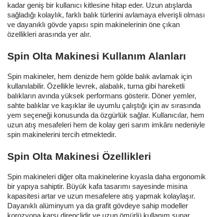
kadar geniş bir kullanıcı kitlesine hitap eder. Uzun atışlarda
sağladığı kolaylık, farklı balık türlerini avlamaya elverişli olması
ve dayanıklı gövde yapısı spin makinelerinin öne çıkan
özellikleri arasında yer alır.
Spin Olta Makinesi Kullanım Alanları
Spin makineler, hem denizde hem gölde balık avlamak için
kullanılabilir. Özellikle levrek, alabalık, turna gibi hareketli
balıkların avında yüksek performans gösterir. Döner yemler,
sahte balıklar ve kaşıklar ile uyumlu çalıştığı için av sırasında
yem seçeneği konusunda da özgürlük sağlar. Kullanıcılar, hem
uzun atış mesafeleri hem de kolay geri sarım imkânı nedeniyle
spin makinelerini tercih etmektedir.
Spin Olta Makinesi Özellikleri
Spin makineleri diğer olta makinelerine kıyasla daha ergonomik
bir yapıya sahiptir. Büyük kafa tasarımı sayesinde misina
kapasitesi artar ve uzun mesafelere atış yapmak kolaylaşır.
Dayanıklı alüminyum ya da grafit gövdeye sahip modeller
korozyona karşı dirençlidir ve uzun ömürlü kullanım sunar.