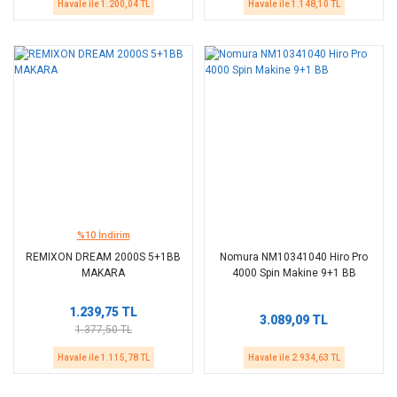
Havale ile 1.200,04 TL
Havale ile 1.148,10 TL
%10 İndirim
REMIXON DREAM 2000S 5+1BB
Nomura NM10341040 Hiro Pro
MAKARA
4000 Spin Makine 9+1 BB
1.239,75 TL
3.089,09 TL
1.377,50 TL
Havale ile 1.115,78 TL
Havale ile 2.934,63 TL