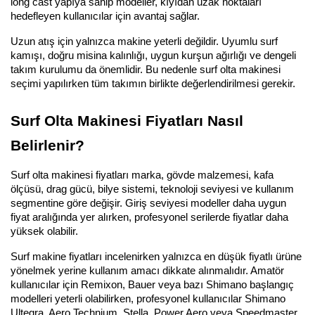
long cast yapıya sahip modeller, kıyıdan uzak noktaları 
hedefleyen kullanıcılar için avantaj sağlar.
Uzun atış için yalnızca makine yeterli değildir. Uyumlu surf 
kamışı, doğru misina kalınlığı, uygun kurşun ağırlığı ve dengeli 
takım kurulumu da önemlidir. Bu nedenle surf olta makinesi 
seçimi yapılırken tüm takımın birlikte değerlendirilmesi gerekir.
Surf Olta Makinesi Fiyatları Nasıl 
Belirlenir?
Surf olta makinesi fiyatları marka, gövde malzemesi, kafa 
ölçüsü, drag gücü, bilye sistemi, teknoloji seviyesi ve kullanım 
segmentine göre değişir. Giriş seviyesi modeller daha uygun 
fiyat aralığında yer alırken, profesyonel serilerde fiyatlar daha 
yüksek olabilir.
Surf makine fiyatları incelenirken yalnızca en düşük fiyatlı ürüne 
yönelmek yerine kullanım amacı dikkate alınmalıdır. Amatör 
kullanıcılar için Remixon, Bauer veya bazı Shimano başlangıç 
modelleri yeterli olabilirken, profesyonel kullanıcılar Shimano 
Ultegra, Aero Technium, Stella, Power Aero veya Speedmaster 