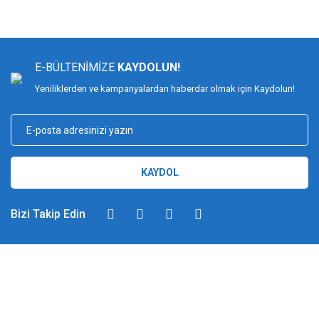
E-BÜLTENİMİZE
KAYDOLUN!
Yeniliklerden ve kampanyalardan haberdar olmak için Kaydolun!
KAYDOL
Bizi Takip Edin
DİMAĞ BALIKÇILIK
Dimağ Balıkçılık Limited Şirketi 2002 yılından beri ticari faaliyette olan,
balıkçılık, ağ ve olta malzemeleri sektöründe faal, sektörü ve sportif