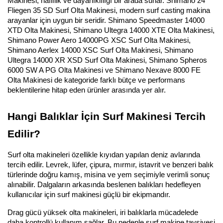
Makinesi, hafiflik ve dayanıklılığı bir arada sunar. Shimano 24 
Fliegen 35 SD Surf Olta Makinesi, modern surf casting makina 
arayanlar için uygun bir seridir. Shimano Speedmaster 14000 
XTD Olta Makinesi, Shimano Ultegra 14000 XTE Olta Makinesi, 
Shimano Power Aero 14000PG XSC Surf Olta Makinesi, 
Shimano Aerlex 14000 XSC Surf Olta Makinesi, Shimano 
Ultegra 14000 XR XSD Surf Olta Makinesi, Shimano Spheros 
6000 SW A PG Olta Makinesi ve Shimano Nexave 8000 FE 
Olta Makinesi de kategoride farklı bütçe ve performans 
beklentilerine hitap eden ürünler arasında yer alır.
Hangi Balıklar İçin Surf Makinesi Tercih 
Edilir?
Surf olta makineleri özellikle kıyıdan yapılan deniz avlarında 
tercih edilir. Levrek, lüfer, çipura, mırmır, istavrit ve benzeri balık 
türlerinde doğru kamış, misina ve yem seçimiyle verimli sonuç 
alınabilir. Dalgaların arkasında beslenen balıkları hedefleyen 
kullanıcılar için surf makinesi güçlü bir ekipmandır.
Drag gücü yüksek olta makineleri, iri balıklarla mücadelede 
daha kontrollü kullanım sağlar. Bu nedenle surf makine tavsiyesi 