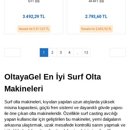
6+1 BB
4+4+1 BB
3.492,29 TL
2.793,60 TL
Havale ile 3.317,67 TL
Havale ile 2.653,92 TL
1
2
3
4
..
12
OltayaGel En İyi Surf Olta 
Makineleri
Surf olta makineleri, kıyıdan yapılan uzun atışlarda yüksek 
misina kapasitesi, güçlü fren sistemi ve dayanıklı gövde yapısı 
ile öne çıkan olta makineleridir. Özellikle surf casting avcılığı 
yapan kullanıcılar için geliştirilen bu makineler, yemi dalgaların 
arkasına ulaştırmak, uzak mesafede kontrollü sarım yapmak ve 