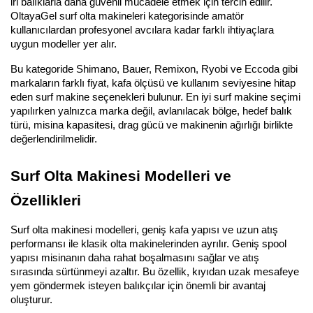
iri balıklarla daha güvenli mücadele etmek için tercih edilir. 
OltayaGel surf olta makineleri kategorisinde amatör 
kullanıcılardan profesyonel avcılara kadar farklı ihtiyaçlara 
uygun modeller yer alır.
Bu kategoride Shimano, Bauer, Remixon, Ryobi ve Eccoda gibi 
markaların farklı fiyat, kafa ölçüsü ve kullanım seviyesine hitap 
eden surf makine seçenekleri bulunur. En iyi surf makine seçimi 
yapılırken yalnızca marka değil, avlanılacak bölge, hedef balık 
türü, misina kapasitesi, drag gücü ve makinenin ağırlığı birlikte 
değerlendirilmelidir.
Surf Olta Makinesi Modelleri ve 
Özellikleri
Surf olta makinesi modelleri, geniş kafa yapısı ve uzun atış 
performansı ile klasik olta makinelerinden ayrılır. Geniş spool 
yapısı misinanın daha rahat boşalmasını sağlar ve atış 
sırasında sürtünmeyi azaltır. Bu özellik, kıyıdan uzak mesafeye 
yem göndermek isteyen balıkçılar için önemli bir avantaj 
oluşturur.