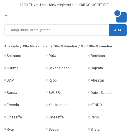
1900 TL ve Üzeri Alışverişlerinizde KARGO ÜCRETSİZ..!
ARA
Anasayfa
Olta Malzemeleri
Olta Makineleri
Surf Olta Makineleri
Shimano
Daiwa
Remixon
Okuma
Savage gear
Captain
DAM
Ryobi
Albastar
Banax
BAUER
DaiwaSpecial
Ecooda
Kali Kunnan
KENDO
Lineaeffe
Lineaeffe
Penn
Ryuji
Seabor
Silstar