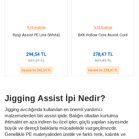
%10 İndirim
%10 İndirim
Ryuji Assist PE Line (White)
BKK Hollow Core Assist Cord
294,54 TL
278,47 TL
327,27 TL
309,41 TL
Havale ile 265,09 TL
Havale ile 278,47 TL
Jigging Assist İpi Nedir?
Jigging avcılığında kullanılan en önemli yardımcı
malzemelerden biri assist ipidir. Balığın oltadan kurtulma
ihtimalini en aza indiren bu özel ipler, güçlü yapıları sayesinde
büyük ve dirençli balıklarla mücadelede vazgeçilmezdir.
Genellikle PE materyalinden üretilir ve farklı renk, kalınlık ve