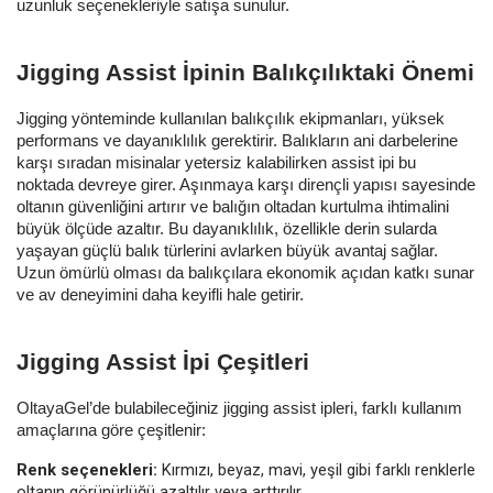
uzunluk seçenekleriyle satışa sunulur.
Jigging Assist İpinin Balıkçılıktaki Önemi
Jigging yönteminde kullanılan balıkçılık ekipmanları, yüksek
performans ve dayanıklılık gerektirir. Balıkların ani darbelerine
karşı sıradan misinalar yetersiz kalabilirken assist ipi bu
noktada devreye girer. Aşınmaya karşı dirençli yapısı sayesinde
oltanın güvenliğini artırır ve balığın oltadan kurtulma ihtimalini
büyük ölçüde azaltır. Bu dayanıklılık, özellikle derin sularda
yaşayan güçlü balık türlerini avlarken büyük avantaj sağlar.
Uzun ömürlü olması da balıkçılara ekonomik açıdan katkı sunar
ve av deneyimini daha keyifli hale getirir.
Jigging Assist İpi Çeşitleri
OltayaGel’de bulabileceğiniz jigging assist ipleri, farklı kullanım
amaçlarına göre çeşitlenir:
Renk seçenekleri:
Kırmızı, beyaz, mavi, yeşil gibi farklı renklerle
oltanın görünürlüğü azaltılır veya arttırılır.