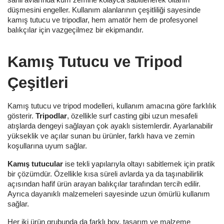
sahil avlarında kum zemine kolayca sabitlenerek oltanın
düşmesini engeller. Kullanım alanlarının çeşitliliği sayesinde
kamış tutucu ve tripodlar, hem amatör hem de profesyonel
balıkçılar için vazgeçilmez bir ekipmandır.
Kamış Tutucu ve Tripod
Çeşitleri
Kamış tutucu ve tripod modelleri, kullanım amacına göre farklılık
gösterir.
Tripodlar
, özellikle surf casting gibi uzun mesafeli
atışlarda dengeyi sağlayan çok ayaklı sistemlerdir. Ayarlanabilir
yükseklik ve açılar sunan bu ürünler, farklı hava ve zemin
koşullarına uyum sağlar.
Kamış tutucular
ise tekli yapılarıyla oltayı sabitlemek için pratik
bir çözümdür. Özellikle kısa süreli avlarda ya da taşınabilirlik
açısından hafif ürün arayan balıkçılar tarafından tercih edilir.
Ayrıca dayanıklı malzemeleri sayesinde uzun ömürlü kullanım
sağlar.
Her iki ürün grubunda da farklı boy, tasarım ve malzeme