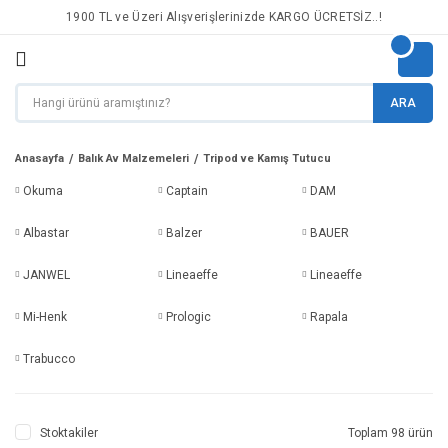
1900 TL ve Üzeri Alışverişlerinizde KARGO ÜCRETSİZ..!
ARA
Anasayfa
Balık Av Malzemeleri
Tripod ve Kamış Tutucu
Okuma
Captain
DAM
Albastar
Balzer
BAUER
JANWEL
Lineaeffe
Lineaeffe
Mi-Henk
Prologic
Rapala
Trabucco
Stoktakiler
Toplam 98 ürün