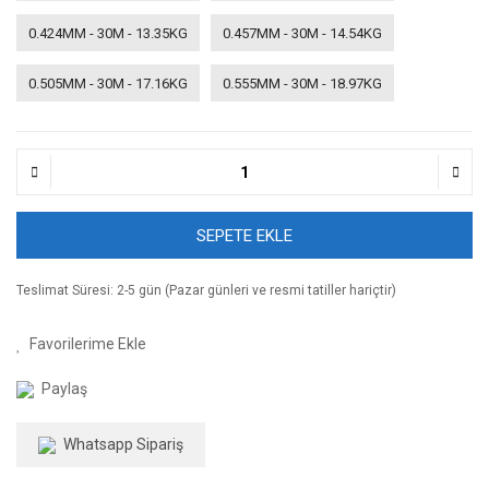
0.424MM - 30M - 13.35KG
0.457MM - 30M - 14.54KG
0.505MM - 30M - 17.16KG
0.555MM - 30M - 18.97KG
SEPETE EKLE
Teslimat Süresi: 2-5 gün (Pazar günleri ve resmi tatiller hariçtir)
Paylaş
Whatsapp Sipariş