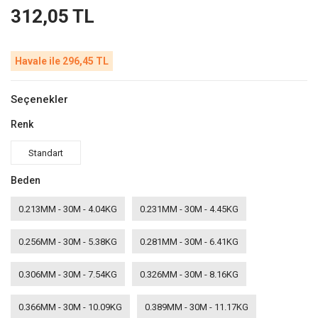
312,05 TL
Havale ile 296,45 TL
Seçenekler
Renk
Standart
Beden
0.213MM - 30M - 4.04KG
0.231MM - 30M - 4.45KG
0.256MM - 30M - 5.38KG
0.281MM - 30M - 6.41KG
0.306MM - 30M - 7.54KG
0.326MM - 30M - 8.16KG
0.366MM - 30M - 10.09KG
0.389MM - 30M - 11.17KG