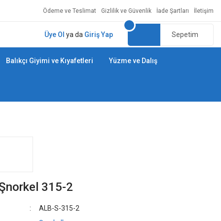
Ödeme ve Teslimat
Gizlilik ve Güvenlik
İade Şartları
İletişim
Üye Ol
ya da
Giriş Yap
Sepetim
Balıkçı Giyimi ve Kıyafetleri
Yüzme ve Dalış
 Şnorkel 315-2
ALB-S-315-2