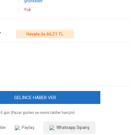
Şnorkeller
Yok
L
Havale ile 66,21 TL
GELİNCE HABER VER
5 gün (Pazar günleri ve resmi tatiller hariçtir)
Paylaş
Whatsapp Sipariş