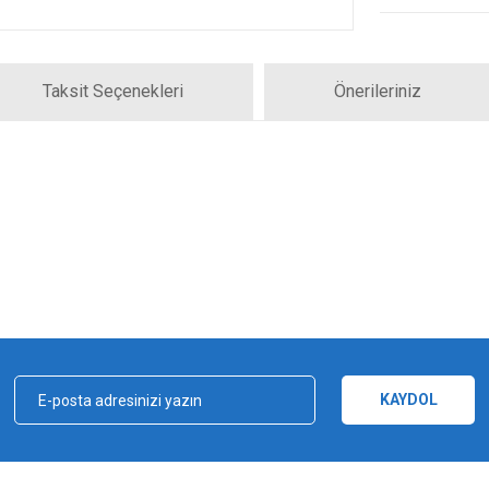
Taksit Seçenekleri
Önerileriniz
iz gördüğünüz noktaları öneri formunu kullanarak tarafımıza iletebilirsiniz.
Bu ürüne ilk yorumu siz yapın!
Yorum Yaz
KAYDOL