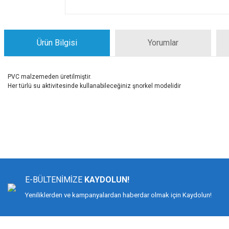
Ürün Bilgisi
Yorumlar
PVC malzemeden üretilmiştir.
Her türlü su aktivitesinde kullanabileceğiniz şnorkel modelidir
Bu ürünün fiyat bilgisi, resim, ürün açıklamalarında ve diğer konularda yeters
Görüş ve önerileriniz için teşekkür ederiz.
Ürün resmi kalitesiz, bozuk veya görüntülenemiyor.
Ürün açıklamasında eksik bilgiler bulunuyor.
E-BÜLTENİMİZE
KAYDOLUN!
Ürün bilgilerinde hatalar bulunuyor.
Yeniliklerden ve kampanyalardan haberdar olmak için Kaydolun!
Ürün fiyatı diğer sitelerden daha pahalı.
Bu ürüne benzer farklı alternatifler olmalı.