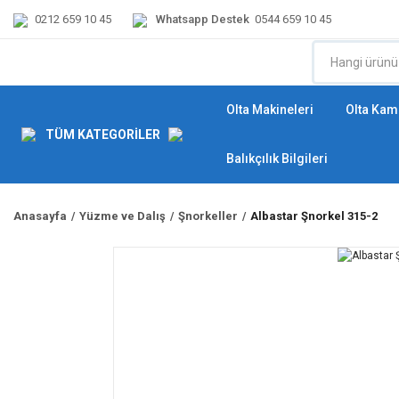
0212 659 10 45
Whatsapp Destek
0544 659 10 45
Olta Makineleri
Olta Kamı
TÜM KATEGORİLER
Balıkçılık Bilgileri
Anasayfa
Yüzme ve Dalış
Şnorkeller
Albastar Şnorkel 315-2