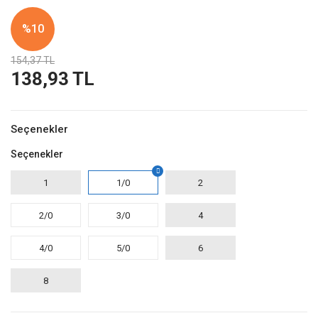
%10
154,37 TL
138,93 TL
Seçenekler
Seçenekler
1
1/0
2
2/0
3/0
4
4/0
5/0
6
8