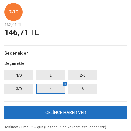
%10
163,01 TL
146,71 TL
Seçenekler
Seçenekler
1/0
2
2/0
3/0
4
6
GELİNCE HABER VER
Teslimat Süresi: 2-5 gün (Pazar günleri ve resmi tatiller hariçtir)