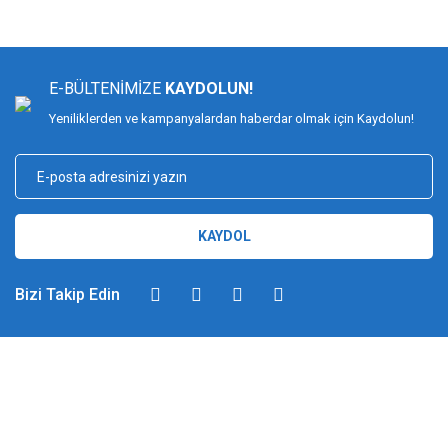
E-BÜLTENİMİZE
KAYDOLUN!
Yeniliklerden ve kampanyalardan haberdar olmak için Kaydolun!
KAYDOL
Bizi Takip Edin
DİMAĞ BALIKÇILIK
Dimağ Balıkçılık Limited Şirketi 2002 yılından beri ticari faaliyette olan,
balıkçılık, ağ ve olta malzemeleri sektöründe faal, sektörü ve sportif