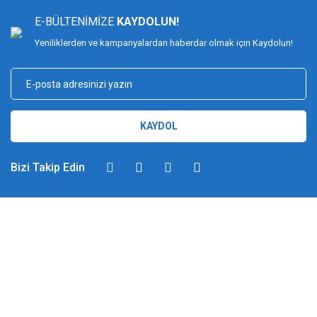
E-BÜLTENİMİZE
KAYDOLUN!
Yeniliklerden ve kampanyalardan haberdar olmak için Kaydolun!
KAYDOL
Bizi Takip Edin
DİMAĞ BALIKÇILIK
Dimağ Balıkçılık Limited Şirketi 2002 yılından beri ticari faaliyette olan,
balıkçılık, ağ ve olta malzemeleri sektöründe faal, sektörü ve sportif
balıkçılığı üst seviyelere taşımayı hedefleyen bir kuruluştur. 2002 yılından
günümüze kadar %100 müşteri memnuniyeti ve doğru sportif balıkçılık