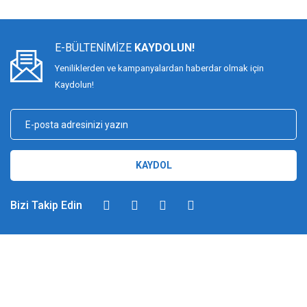
E-BÜLTENİMİZE
KAYDOLUN!
Yeniliklerden ve kampanyalardan haberdar olmak için
Kaydolun!
KAYDOL
Bizi Takip Edin
DİMAĞ BALIKÇILIK
Dimağ Balıkçılık Limited Şirketi 2002 yılından beri ticari faaliyette olan,
balıkçılık, ağ ve olta malzemeleri sektöründe faal, sektörü ve sportif