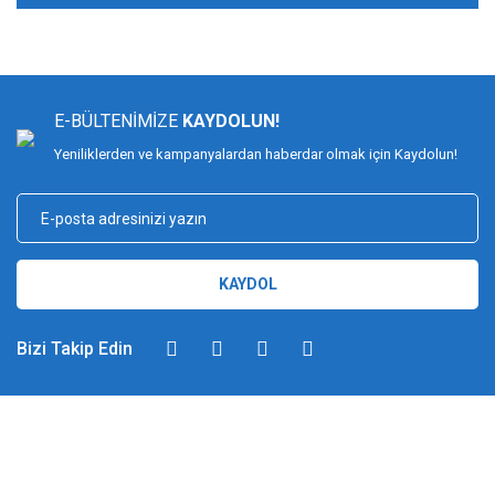
E-BÜLTENİMİZE
KAYDOLUN!
Yeniliklerden ve kampanyalardan haberdar olmak için Kaydolun!
KAYDOL
Bizi Takip Edin
DİMAĞ BALIKÇILIK
Dimağ Balıkçılık Limited Şirketi 2002 yılından beri ticari faaliyette olan,