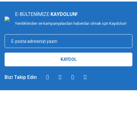
E-BÜLTENİMİZE
KAYDOLUN!
Yeniliklerden ve kampanyalardan haberdar olmak için Kaydolun!
KAYDOL
Bizi Takip Edin
DİMAĞ BALIKÇILIK
Dimağ Balıkçılık Limited Şirketi 2002 yılından beri ticari faaliyette olan,
balıkçılık, ağ ve olta malzemeleri sektöründe faal, sektörü ve sportif
balıkçılığı üst seviyelere taşımayı hedefleyen bir kuruluştur. 2002 yılından
günümüze kadar %100 müşteri memnuniyeti ve doğru sportif balıkçılık