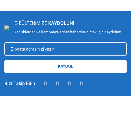
E-BÜLTENİMİZE
KAYDOLUN!
Yeniliklerden ve kampanyalardan haberdar olmak için Kaydolun!
KAYDOL
Bizi Takip Edin
DİMAĞ BALIKÇILIK
Dimağ Balıkçılık Limited Şirketi 2002 yılından beri ticari faaliyette olan,
balıkçılık, ağ ve olta malzemeleri sektöründe faal, sektörü ve sportif