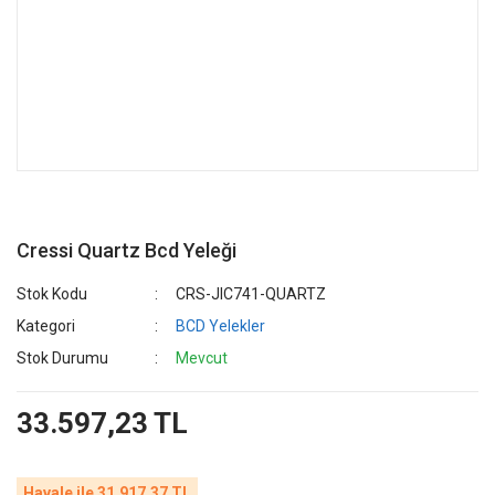
Cressi Quartz Bcd Yeleği
Stok Kodu
CRS-JIC741-QUARTZ
Kategori
BCD Yelekler
Stok Durumu
Mevcut
33.597,23 TL
Havale ile 31.917,37 TL