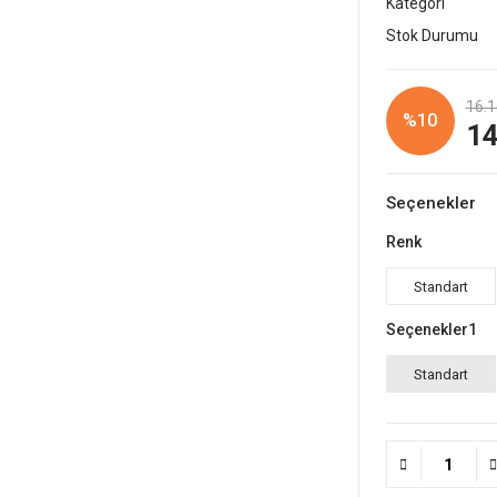
Kategori
Stok Durumu
16.1
%10
14
Seçenekler
Renk
Standart
Seçenekler1
Standart