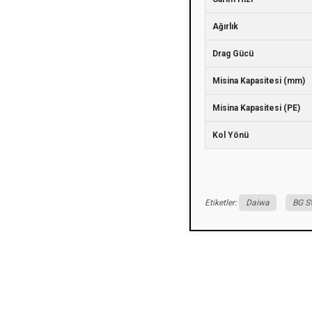
Ağırlık
Drag Gücü
Misina Kapasitesi (mm)
Misina Kapasitesi (PE)
Kol Yönü
Etiketler:
Daiwa
BG 
Bu ürünün fiyat bilgisi, resim, ürün açıklamalarında ve diğer konularda yeters
Görüş ve önerileriniz için teşekkür ederiz.