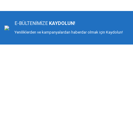
Ürün resmi kalitesiz, bozuk veya görüntülenemiyor.
Ürün açıklamasında eksik bilgiler bulunuyor.
E-BÜLTENİMİZE
KAYDOLUN!
Ürün bilgilerinde hatalar bulunuyor.
Yeniliklerden ve kampanyalardan haberdar olmak için Kaydolun!
Ürün fiyatı diğer sitelerden daha pahalı.
Bu ürüne benzer farklı alternatifler olmalı.
DİMAĞ BALIKÇILIK
Dimağ Balıkçılık Limited Şirketi 2002 yılından beri ticari faaliyette olan, balı
%100 müşteri memnuniyeti ve doğru sportif balıkçılık ilkesiyle hareket etmiş v
Bilindiği gibi İspanyol-Japon menşeili olan YUKI ekipmanlarıyla birçok düny
kamış ve makine değil, giyimden, iğneye, çantadan, maket balığa kadar her t
KURUMSAL
MÜŞTERİ HİZMETLERİ
Biz Kimiz?
Mesafeli Satış Sözleşmesi