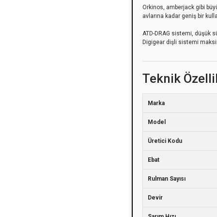
Orkinos, amberjack gibi büyü
avlarına kadar geniş bir kull
ATD-DRAG sistemi, düşük sür
Digigear dişli sistemi maksi
Teknik Özelli
Marka
Model
Üretici Kodu
Ebat
Rulman Sayısı
Devir
Sarım Hızı