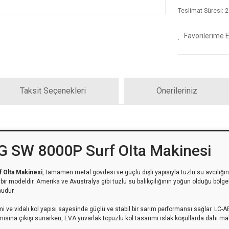
Teslimat Süresi: 2-
Taksit Seçenekleri
Önerileriniz
G SW 8000P Surf Olta Makinesi
 Olta Makinesi
, tamamen metal gövdesi ve güçlü dişli yapısıyla tuzlu su avcılığın
ir modeldir. Amerika ve Avustralya gibi tuzlu su balıkçılığının yoğun olduğu bölg
nudur.
temi ve vidalı kol yapısı sayesinde güçlü ve stabil bir sarım performansı sağlar. LC
isina çıkışı sunarken, EVA yuvarlak topuzlu kol tasarımı ıslak koşullarda dahi m