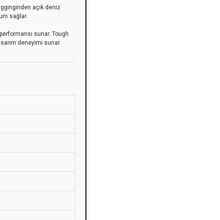
jigginginden açık deniz
yum sağlar.
g performansı sunar. Tough
r sarım deneyimi sunar.