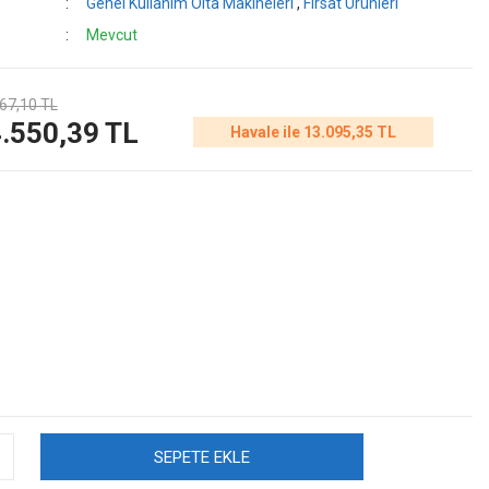
Genel Kullanım Olta Makineleri
,
Fırsat Ürünleri
Mevcut
67,10 TL
.550,39 TL
Havale ile 13.095,35 TL
SEPETE EKLE