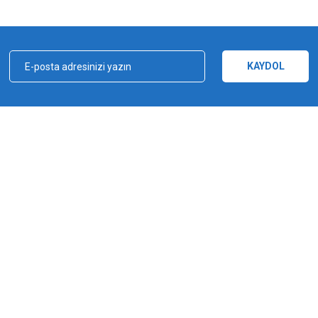
Bu ürüne ilk yorumu siz yapın!
Yorum Yaz
KAYDOL
kçılık, ağ ve olta malzemeleri sektöründe faal, sektörü ve sportif balıkçılığı üst 
e bu yönde adımlar atmıştır. Bu adımlar doğrultusunda 2012 yılında YUKI markasın
Gönder
a şampiyonluğu kazanılmıştır. YUKI, ürün yelpazesiyle amatörden profesyoneller
ürlü ekipmanı üreten bir dünya markasıdır.
MARKALAR
Yuki