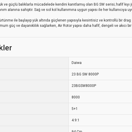
k ve güçlü balıklarla mücadelede kendini kanıtlamış olan BG SW serisi; hafif kıyı 
anım alanına sahiptir. Sağ ve sol kol kullanımına uygun yapısı ile her kullanıcıya u
tünme ile başlayıp yük altında güçlenen yapısıyla kesintisiz ve kontrollü bir dra
mum güç ve dayanıklılık sağlarken, Air Rotor yapısı daha hafif, dengeli ve akıcı bi
kler
Daiwa
23 BG SW 8000P
23BGSW8000P
8000
5+1
4.9:1
94 Cm