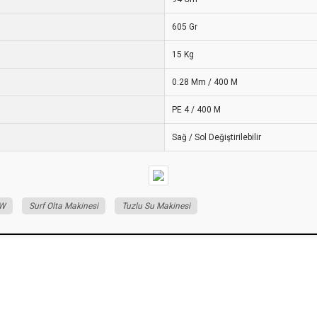
605 Gr
15 Kg
0.28 Mm / 400 M
PE 4 / 400 M
Sağ / Sol Değiştirilebilir
SW
Surf Olta Makinesi
Tuzlu Su Makinesi
iz gördüğünüz noktaları öneri formunu kullanarak tarafımıza iletebilirsiniz.