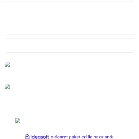
MÜŞTERİ HİZMETLERİ
MARKALAR
YASAL
Bize Ulaşın
0212 659 10 45
Whatsapp Destek
0544 659 10 45
Copyright 2025 OLTAYAGEL. Her Hakkı Saklıdır.
ile
ideasoft
e-