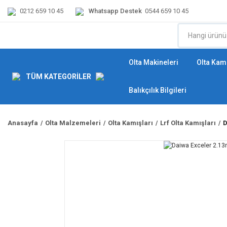
0212 659 10 45
Whatsapp Destek
0544 659 10 45
Olta Makineleri
Olta Kamı
TÜM KATEGORİLER
Balıkçılık Bilgileri
Anasayfa
Olta Malzemeleri
Olta Kamışları
Lrf Olta Kamışları
D