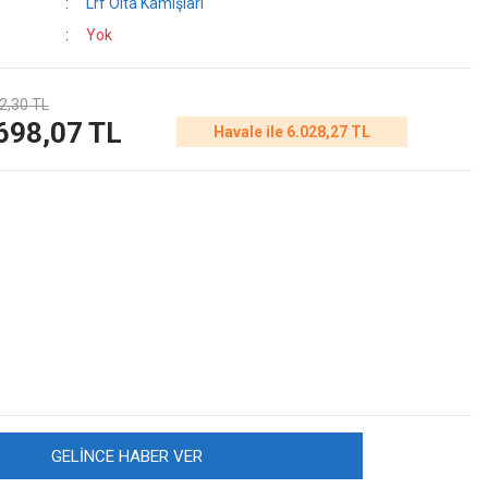
Lrf Olta Kamışları
Yok
2,30 TL
698,07 TL
Havale ile 6.028,27 TL
GELİNCE HABER VER