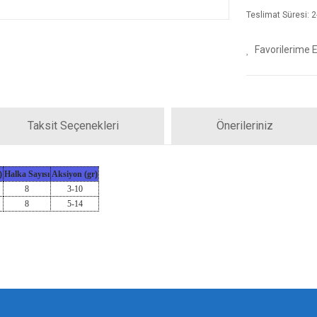
Teslimat Süresi: 2-
Taksit Seçenekleri
Önerileriniz
)
Halka Sayısı
Aksiyon (gr)
8
3-10
8
5-14
iz gördüğünüz noktaları öneri formunu kullanarak tarafımıza iletebilirsiniz.
Bu ürüne ilk yorumu siz yapın!