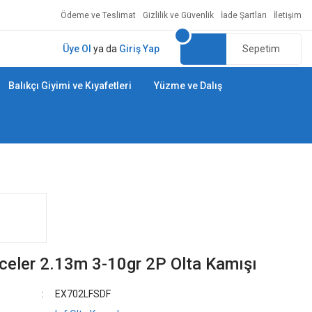
Ödeme ve Teslimat
Gizlilik ve Güvenlik
İade Şartları
İletişim
Üye Ol
ya da
Giriş Yap
Sepetim
Balıkçı Giyimi ve Kıyafetleri
Yüzme ve Dalış
celer 2.13m 3-10gr 2P Olta Kamışı
EX702LFSDF