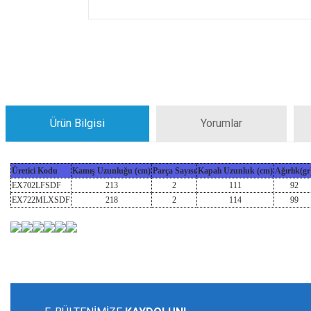
Ürün Bilgisi
Yorumlar
Üretici Kodu
Kamış Uzunluğu (cm)
Parça Sayısı
Kapalı Uzunluk (cm)
Ağırlık(gr
EX702LFSDF
213
2
111
92
EX722MLXSDF
218
2
114
99
Bu ürünün fiyat bilgisi, resim, ürün açıklamalarında ve diğer konularda yeters
Görüş ve önerileriniz için teşekkür ederiz.
Ürün resmi kalitesiz, bozuk veya görüntülenemiyor.