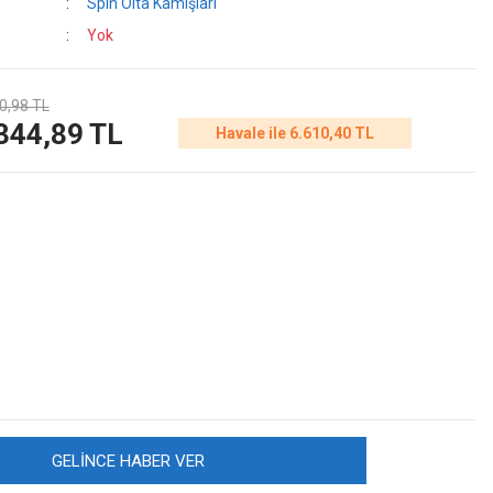
Spin Olta Kamışları
Yok
0,98 TL
344,89 TL
Havale ile 6.610,40 TL
GELİNCE HABER VER