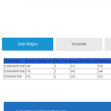
Ürün Bilgisi
Yorumlar
Üretici Kodu
Kamış Uzunluğu (cm)
Parça Sayısı
Kapalı Uzunluk (cm)
Ağırlık(gr
EX802MHFSDF
244
2
127
118
EX902MHFSDF
274
2
142
140
EX902HFSDF
274
2
142
152
Bu ürünün fiyat bilgisi, resim, ürün açıklamalarında ve diğer konularda yeters
Görüş ve önerileriniz için teşekkür ederiz.
Ürün resmi kalitesiz, bozuk veya görüntülenemiyor.