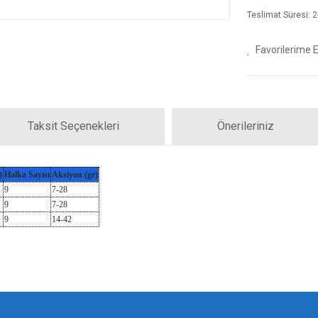
Teslimat Süresi: 2-
Taksit Seçenekleri
Önerileriniz
)
Halka Sayısı
Aksiyon (gr)
9
7-28
9
7-28
9
14-42
iz gördüğünüz noktaları öneri formunu kullanarak tarafımıza iletebilirsiniz.
Bu ürüne ilk yorumu siz yapın!