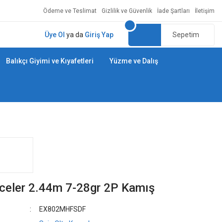
Ödeme ve Teslimat
Gizlilik ve Güvenlik
İade Şartları
İletişim
Üye Ol
ya da
Giriş Yap
Sepetim
Balıkçı Giyimi ve Kıyafetleri
Yüzme ve Dalış
celer 2.44m 7-28gr 2P Kamış
EX802MHFSDF