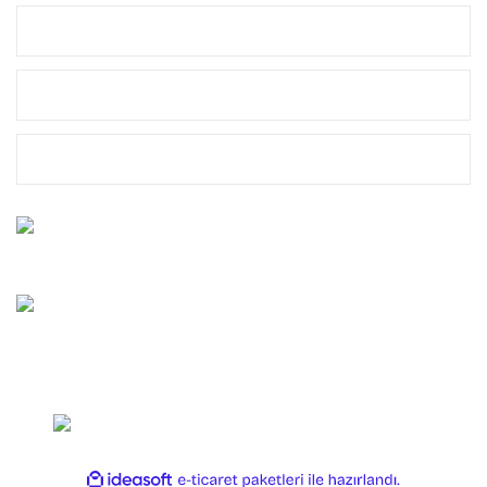
MÜŞTERİ HİZMETLERİ
MARKALAR
YASAL
Bize Ulaşın
0212 659 10 45
Whatsapp Destek
0544 659 10 45
Copyright 2025 OLTAYAGEL. Her Hakkı Saklıdır.
ile
ideasoft
e-