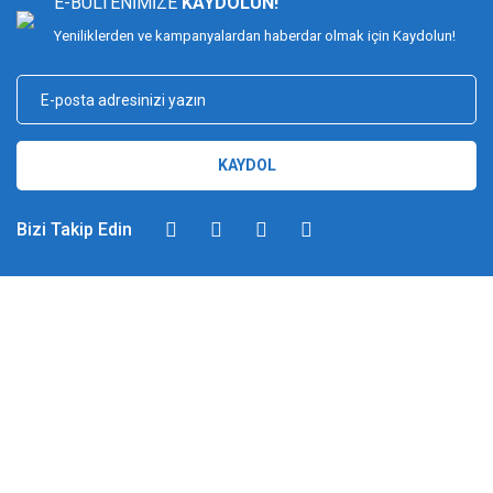
E-BÜLTENİMİZE
KAYDOLUN!
Yeniliklerden ve kampanyalardan haberdar olmak için Kaydolun!
KAYDOL
Bizi Takip Edin
DİMAĞ BALIKÇILIK
Dimağ Balıkçılık Limited Şirketi 2002 yılından beri ticari faaliyette olan,
balıkçılık, ağ ve olta malzemeleri sektöründe faal, sektörü ve sportif
balıkçılığı üst seviyelere taşımayı hedefleyen bir kuruluştur. 2002 yılından
günümüze kadar %100 müşteri memnuniyeti ve doğru sportif balıkçılık
ilkesiyle hareket etmiş ve bu yönde adımlar atmıştır. Bu adımlar
doğrultusunda 2012 yılında YUKI markasını Türkiye'ye getirerek sektörde