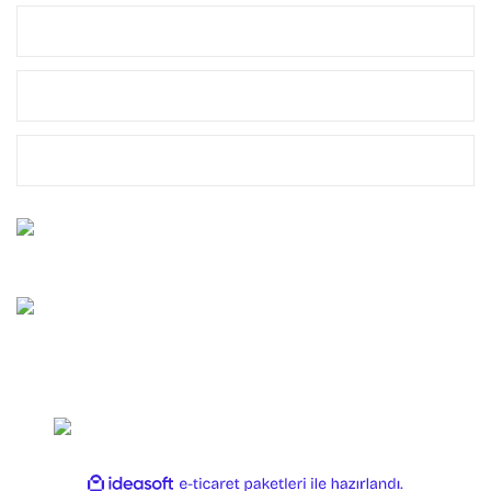
MÜŞTERİ HİZMETLERİ
MARKALAR
YASAL
Bize Ulaşın
0212 659 10 45
Whatsapp Destek
0544 659 10 45
Copyright 2025 OLTAYAGEL. Her Hakkı Saklıdır.
ile
ideasoft
e-