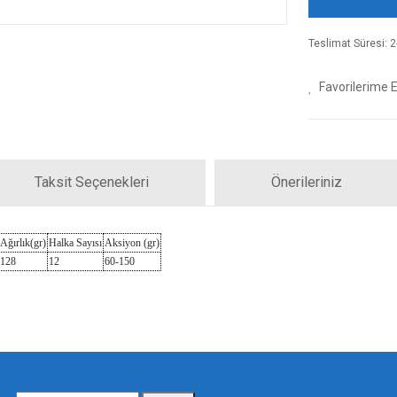
Teslimat Süresi: 2-
Taksit Seçenekleri
Önerileriniz
Ağırlık(gr)
Halka Sayısı
Aksiyon (gr)
128
12
60-150
iz gördüğünüz noktaları öneri formunu kullanarak tarafımıza iletebilirsiniz.
Bu ürüne ilk yorumu siz yapın!