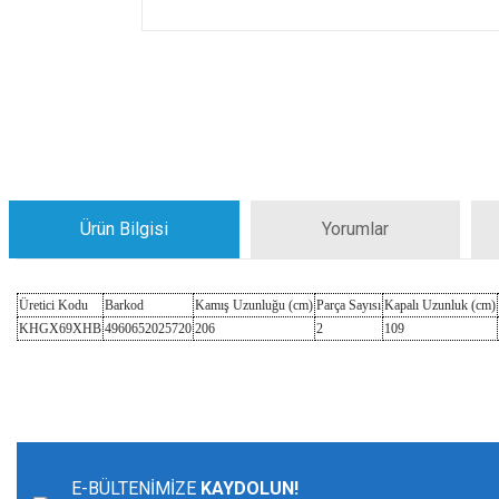
Ürün Bilgisi
Yorumlar
Üretici Kodu
Barkod
Kamış Uzunluğu (cm)
Parça Sayısı
Kapalı Uzunluk (cm)
KHGX69XHB
4960652025720
206
2
109
Bu ürünün fiyat bilgisi, resim, ürün açıklamalarında ve diğer konularda yeters
Görüş ve önerileriniz için teşekkür ederiz.
Ürün resmi kalitesiz, bozuk veya görüntülenemiyor.
E-BÜLTENİMİZE
KAYDOLUN!