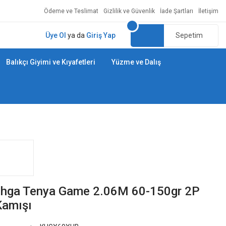
Ödeme ve Teslimat
Gizlilik ve Güvenlik
İade Şartları
İletişim
Üye Ol
ya da
Giriş Yap
Sepetim
Balıkçı Giyimi ve Kıyafetleri
Yüzme ve Dalış
hga Tenya Game 2.06M 60-150gr 2P
Kamışı