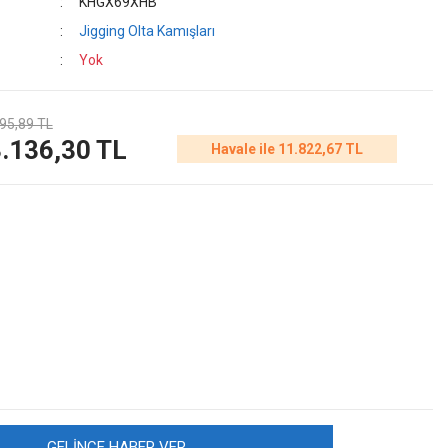
KHGX69XHB
Jigging Olta Kamışları
Yok
95,89 TL
.136,30 TL
Havale ile 11.822,67 TL
GELİNCE HABER VER