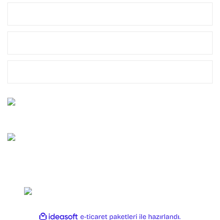
MÜŞTERİ HİZMETLERİ
MARKALAR
YASAL
Bize Ulaşın
0212 659 10 45
Whatsapp Destek
0544 659 10 45
Copyright 2025 OLTAYAGEL. Her Hakkı Saklıdır.
ile
ideasoft
e-