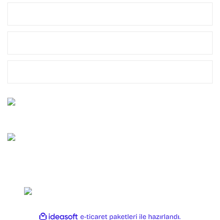
MÜŞTERİ HİZMETLERİ
MARKALAR
YASAL
Bize Ulaşın
0212 659 10 45
Whatsapp Destek
0544 659 10 45
Copyright 2025 OLTAYAGEL. Her Hakkı Saklıdır.
ile
ideasoft
e-