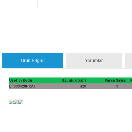
Ürün Bilgisi
Yorumlar
Üretici Kodu
Uzunluk (cm)
Parça Sayısı
LTS33420HRAF
420
3
Bu ürünün fiyat bilgisi, resim, ürün açıklamalarında ve diğer konularda yeters