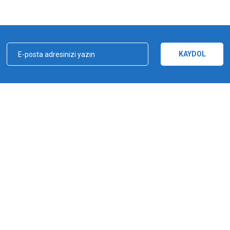
Bu ürüne ilk yorumu siz yapın!
Yorum Yaz
KAYDOL
kçılık, ağ ve olta malzemeleri sektöründe faal, sektörü ve sportif balıkçılığı üst 
e bu yönde adımlar atmıştır. Bu adımlar doğrultusunda 2012 yılında YUKI markasın
Gönder
a şampiyonluğu kazanılmıştır. YUKI, ürün yelpazesiyle amatörden profesyoneller
ürlü ekipmanı üreten bir dünya markasıdır.
MARKALAR