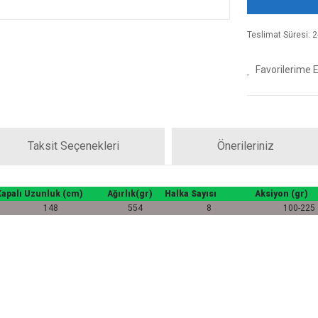
Teslimat Süresi: 2-
Taksit Seçenekleri
Önerileriniz
Kapalı Uzunluk (cm)
Ağırlık(gr)
Halka Sayısı
Aksiyon (gr)
148
554
8
100-225
iz gördüğünüz noktaları öneri formunu kullanarak tarafımıza iletebilirsiniz.