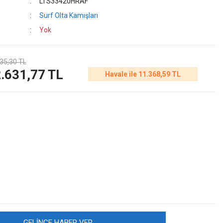
LTS33420HRAF
Surf Olta Kamışları
Yok
35,30 TL
.631,77 TL
Havale ile 11.368,59 TL
GELİNCE HABER VER