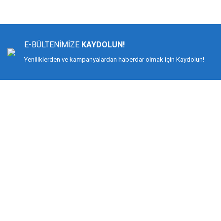
Görüş ve önerileriniz için teşekkür ederiz.
Ürün resmi kalitesiz, bozuk veya görüntülenemiyor.
Ürün açıklamasında eksik bilgiler bulunuyor.
E-BÜLTENİMİZE
KAYDOLUN!
Ürün bilgilerinde hatalar bulunuyor.
Yeniliklerden ve kampanyalardan haberdar olmak için Kaydolun!
Ürün fiyatı diğer sitelerden daha pahalı.
Bu ürüne benzer farklı alternatifler olmalı.
DİMAĞ BALIKÇILIK
Dimağ Balıkçılık Limited Şirketi 2002 yılından beri ticari faaliyette olan, balı
%100 müşteri memnuniyeti ve doğru sportif balıkçılık ilkesiyle hareket etmiş v
Bilindiği gibi İspanyol-Japon menşeili olan YUKI ekipmanlarıyla birçok düny
kamış ve makine değil, giyimden, iğneye, çantadan, maket balığa kadar her t
KURUMSAL
MÜŞTERİ HİZMETLERİ