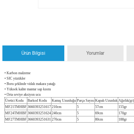
Ürün Bilgisi
Yorumlar
• Karbon malzeme
• SIC yüzükler
• Boru şeklinde vidalı makara yatağı
• Yüksek kalite mantar sap kısmı
• Orta seviye aksiyon ucu
Üretici Kodu
Barkod Kodu
Kamış Uzunluğu
Parça Sayısı
Kapalı Uzunluk
Ağırlık(gr)
MF21TMHBF
3660393251617
210cm
5
57cm
155gr
MF24TMHBF
3660393251624
240cm
5
69cm
170gr
MF27TMHBF
3660393251631
270cm
5
80cm
188gr