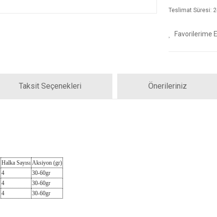
Teslimat Süresi: 2-
Taksit Seçenekleri
Önerileriniz
Halka Sayısı
Aksiyon (gr)
4
30-60gr
4
30-60gr
4
30-60gr