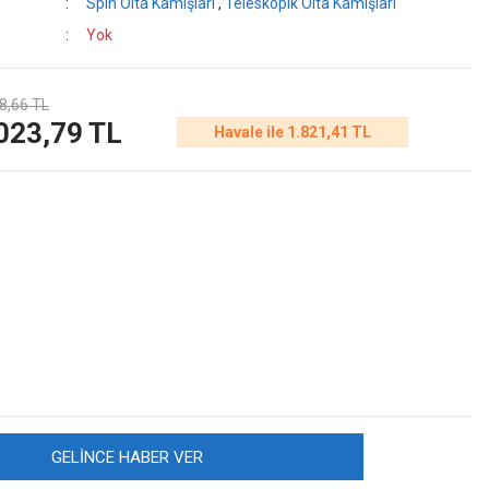
Spin Olta Kamışları
,
Teleskopik Olta Kamışları
Yok
8,66 TL
023,79 TL
Havale ile 1.821,41 TL
GELİNCE HABER VER