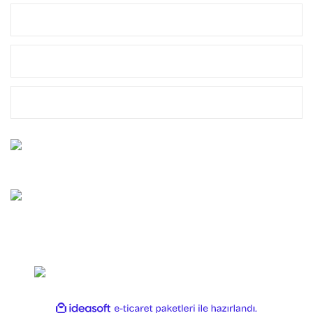
MÜŞTERİ HİZMETLERİ
MARKALAR
YASAL
Bize Ulaşın
0212 659 10 45
Whatsapp Destek
0544 659 10 45
Copyright 2025 OLTAYAGEL. Her Hakkı Saklıdır.
ile
ideasoft
e-