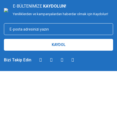
E-BÜLTENİMİZE
KAYDOLUN!
Yeniliklerden ve kampanyalardan haberdar olmak için Kaydolun!
KAYDOL
Bizi Takip Edin
DİMAĞ BALIKÇILIK
Dimağ Balıkçılık Limited Şirketi 2002 yılından beri ticari faaliyette olan,
balıkçılık, ağ ve olta malzemeleri sektöründe faal, sektörü ve sportif
balıkçılığı üst seviyelere taşımayı hedefleyen bir kuruluştur. 2002 yılından
günümüze kadar %100 müşteri memnuniyeti ve doğru sportif balıkçılık
ilkesiyle hareket etmiş ve bu yönde adımlar atmıştır. Bu adımlar