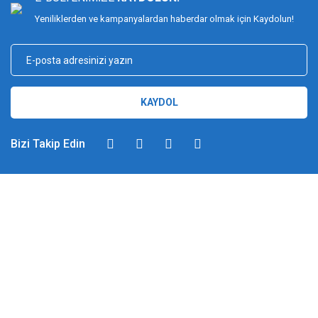
Yeniliklerden ve kampanyalardan haberdar olmak için Kaydolun!
KAYDOL
Bizi Takip Edin
DİMAĞ BALIKÇILIK
Dimağ Balıkçılık Limited Şirketi 2002 yılından beri ticari faaliyette olan,
balıkçılık, ağ ve olta malzemeleri sektöründe faal, sektörü ve sportif
balıkçılığı üst seviyelere taşımayı hedefleyen bir kuruluştur. 2002 yılından
günümüze kadar %100 müşteri memnuniyeti ve doğru sportif balıkçılık
ilkesiyle hareket etmiş ve bu yönde adımlar atmıştır. Bu adımlar
doğrultusunda 2012 yılında YUKI markasını Türkiye'ye getirerek sektörde