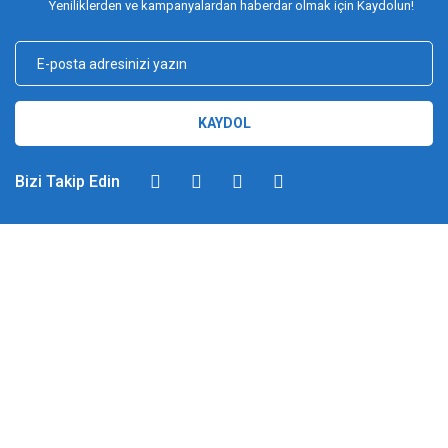
Yeniliklerden ve kampanyalardan haberdar olmak için Kaydolun!
KAYDOL
Bizi Takip Edin
DİMAĞ BALIKÇILIK
Dimağ Balıkçılık Limited Şirketi 2002 yılından beri ticari faaliyette olan,
balıkçılık, ağ ve olta malzemeleri sektöründe faal, sektörü ve sportif
balıkçılığı üst seviyelere taşımayı hedefleyen bir kuruluştur. 2002 yılından
günümüze kadar %100 müşteri memnuniyeti ve doğru sportif balıkçılık
ilkesiyle hareket etmiş ve bu yönde adımlar atmıştır. Bu adımlar
doğrultusunda 2012 yılında YUKI markasını Türkiye'ye getirerek sektörde
attığı pozitif adımları taçlandırmıştır. Bilindiği gibi İspanyol-Japon