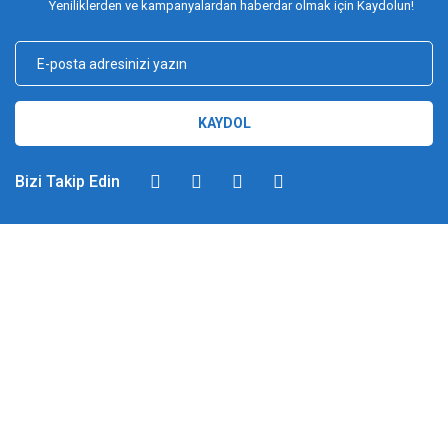
Yeniliklerden ve kampanyalardan haberdar olmak için Kaydolun!
KAYDOL
Bizi Takip Edin
DİMAĞ BALIKÇILIK
Dimağ Balıkçılık Limited Şirketi 2002 yılından beri ticari faaliyette olan,
balıkçılık, ağ ve olta malzemeleri sektöründe faal, sektörü ve sportif
balıkçılığı üst seviyelere taşımayı hedefleyen bir kuruluştur. 2002 yılından
günümüze kadar %100 müşteri memnuniyeti ve doğru sportif balıkçılık
ilkesiyle hareket etmiş ve bu yönde adımlar atmıştır. Bu adımlar
doğrultusunda 2012 yılında YUKI markasını Türkiye'ye getirerek sektörde
attığı pozitif adımları taçlandırmıştır. Bilindiği gibi İspanyol-Japon