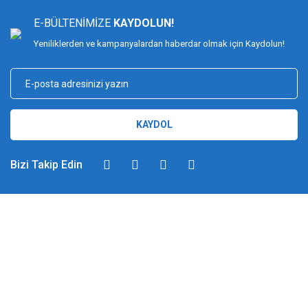
E-BÜLTENİMİZE
KAYDOLUN!
Yeniliklerden ve kampanyalardan haberdar olmak için Kaydolun!
KAYDOL
Bizi Takip Edin
DİMAĞ BALIKÇILIK
Dimağ Balıkçılık Limited Şirketi 2002 yılından beri ticari faaliyette olan,
balıkçılık, ağ ve olta malzemeleri sektöründe faal, sektörü ve sportif
balıkçılığı üst seviyelere taşımayı hedefleyen bir kuruluştur. 2002 yılından
günümüze kadar %100 müşteri memnuniyeti ve doğru sportif balıkçılık