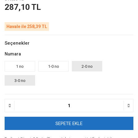
287,10 TL
Havale ile 258,39 TL
Seçenekler
Numara
1 no
1-0 no
2-0 no
3-0 no
SEPETE EKLE