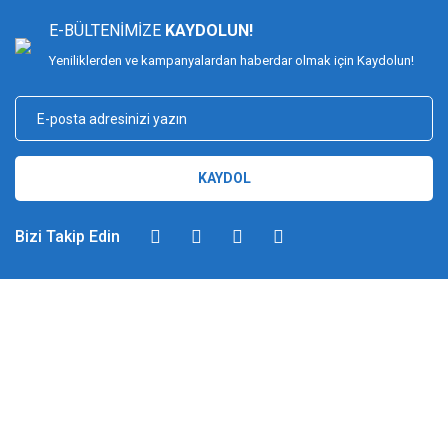
E-BÜLTENİMİZE
KAYDOLUN!
Yeniliklerden ve kampanyalardan haberdar olmak için Kaydolun!
KAYDOL
Bizi Takip Edin
DİMAĞ BALIKÇILIK
Dimağ Balıkçılık Limited Şirketi 2002 yılından beri ticari faaliyette olan,
balıkçılık, ağ ve olta malzemeleri sektöründe faal, sektörü ve sportif
balıkçılığı üst seviyelere taşımayı hedefleyen bir kuruluştur. 2002 yılından
günümüze kadar %100 müşteri memnuniyeti ve doğru sportif balıkçılık