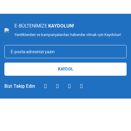
E-BÜLTENİMİZE
KAYDOLUN!
Yeniliklerden ve kampanyalardan haberdar olmak için Kaydolun!
KAYDOL
Bizi Takip Edin
DİMAĞ BALIKÇILIK
Dimağ Balıkçılık Limited Şirketi 2002 yılından beri ticari faaliyette olan,
balıkçılık, ağ ve olta malzemeleri sektöründe faal, sektörü ve sportif