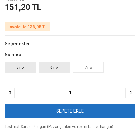
151,20 TL
Havale ile 136,08 TL
Seçenekler
Numara
5 no
6 no
7 no
SEPETE EKLE
Teslimat Süresi: 2-5 gün (Pazar günleri ve resmi tatiller hariçtir)