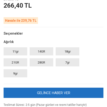
266,40 TL
Havale ile 239,76 TL
Seçenekler
Ağırlık
11gr
14GR
18gr
21GR
28GR
7gr
9gr
GELİNCE HABER VER
Teslimat Süresi: 2-5 gün (Pazar günleri ve resmi tatiller hariçtir)