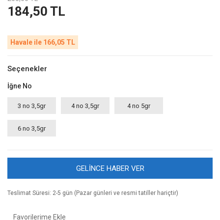
184,50 TL
Havale ile 166,05 TL
Seçenekler
İğne No
3 no 3,5gr
4 no 3,5gr
4 no 5gr
6 no 3,5gr
GELİNCE HABER VER
Teslimat Süresi: 2-5 gün (Pazar günleri ve resmi tatiller hariçtir)