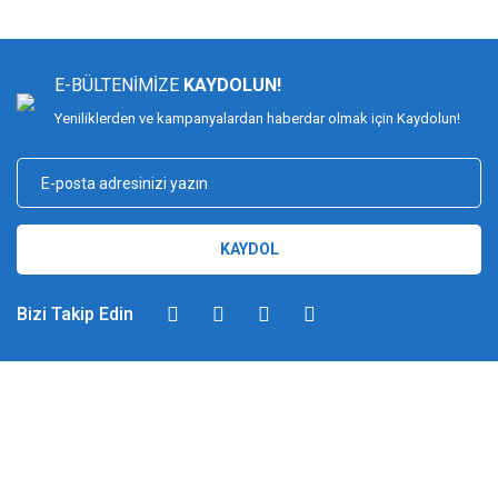
E-BÜLTENİMİZE
KAYDOLUN!
Yeniliklerden ve kampanyalardan haberdar olmak için Kaydolun!
KAYDOL
Bizi Takip Edin
DİMAĞ BALIKÇILIK
Dimağ Balıkçılık Limited Şirketi 2002 yılından beri ticari faaliyette olan,
balıkçılık, ağ ve olta malzemeleri sektöründe faal, sektörü ve sportif