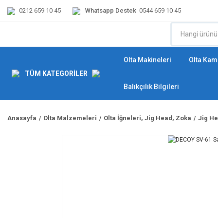
0212 659 10 45
Whatsapp Destek
0544 659 10 45
Olta Makineleri
Olta Kamı
TÜM KATEGORİLER
Balıkçılık Bilgileri
Anasayfa
Olta Malzemeleri
Olta İğneleri, Jig Head, Zoka
Jig H