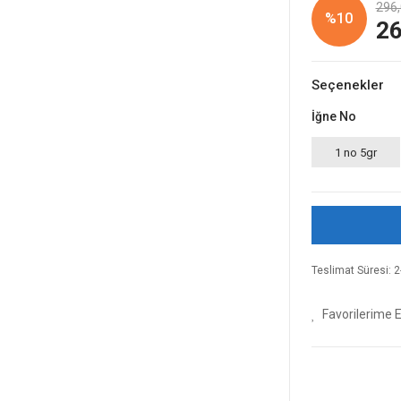
296,
%10
26
Seçenekler
İğne No
1 no 5gr
Teslimat Süresi: 2-