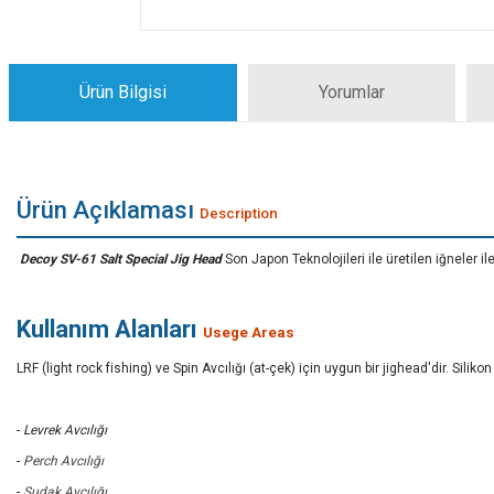
Ürün Bilgisi
Yorumlar
Ürün Açıklaması
Description
Decoy SV-61 Salt Special Jig Head
Son Japon Teknolojileri ile üretilen iğneler il
Kullanım Alanları
Usege Areas
LRF (light rock fishing) ve Spin Avcılığı (at-çek) için uygun bir jighead'dir. Silikon
-
Levrek Avcılığı
-
Perch Avcılığı
-
Sudak Avcılığı