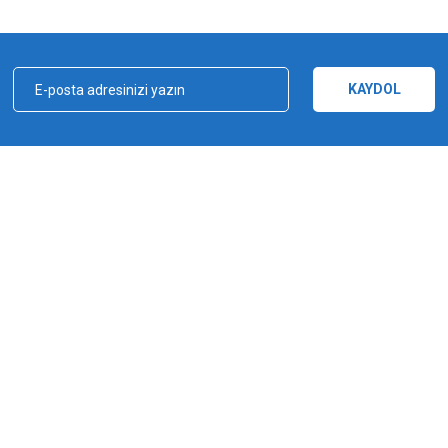
Bu ürüne ilk yorumu siz yapın!
Yorum Yaz
KAYDOL
kçılık, ağ ve olta malzemeleri sektöründe faal, sektörü ve sportif balıkçılığı üst 
e bu yönde adımlar atmıştır. Bu adımlar doğrultusunda 2012 yılında YUKI markasın
Gönder
a şampiyonluğu kazanılmıştır. YUKI, ürün yelpazesiyle amatörden profesyoneller
ürlü ekipmanı üreten bir dünya markasıdır.
MARKALAR
Yuki