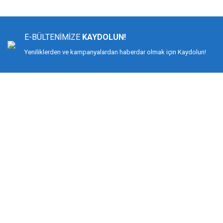
Ürün resmi kalitesiz, bozuk veya görüntülenemiyor.
Ürün açıklamasında eksik bilgiler bulunuyor.
E-BÜLTENİMİZE
KAYDOLUN!
Ürün bilgilerinde hatalar bulunuyor.
Yeniliklerden ve kampanyalardan haberdar olmak için Kaydolun!
Ürün fiyatı diğer sitelerden daha pahalı.
Bu ürüne benzer farklı alternatifler olmalı.
DİMAĞ BALIKÇILIK
Dimağ Balıkçılık Limited Şirketi 2002 yılından beri ticari faaliyette olan, balı
%100 müşteri memnuniyeti ve doğru sportif balıkçılık ilkesiyle hareket etmiş v
Bilindiği gibi İspanyol-Japon menşeili olan YUKI ekipmanlarıyla birçok düny
kamış ve makine değil, giyimden, iğneye, çantadan, maket balığa kadar her t
KURUMSAL
MÜŞTERİ HİZMETLERİ
Biz Kimiz?
Mesafeli Satış Sözleşmesi