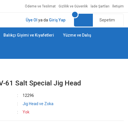
Ödeme ve Teslimat
Gizlilik ve Güvenlik
İade Şartları
İletişim
Üye Ol
ya da
Giriş Yap
Sepetim
Balıkçı Giyimi ve Kıyafetleri
Yüzme ve Dalış
-61 Salt Special Jig Head
12296
Jig Head ve Zoka
Yok