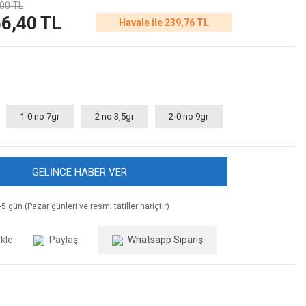
00 TL
6,40 TL
Havale ile 239,76 TL
1-0 no 7gr
2 no 3,5gr
2-0 no 9gr
GELİNCE HABER VER
5 gün (Pazar günleri ve resmi tatiller hariçtir)
Paylaş
Whatsapp Sipariş