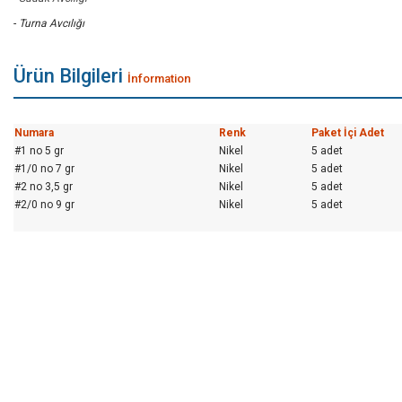
-
Turna Avcılığı
Ürün Bilgileri
İnformation
Numara
Renk
Paket İçi Adet
#1 no 5 gr
Nikel
5 adet
#1/0 no 7 gr
Nikel
5 adet
#2 no 3,5 gr
Nikel
5 adet
#2/0 no 9 gr
Nikel
5 adet
Bu ürünün fiyat bilgisi, resim, ürün açıklamalarında ve diğer konularda yeters
Görüş ve önerileriniz için teşekkür ederiz.