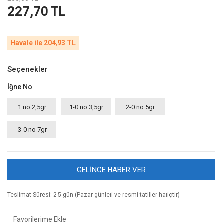
227,70 TL
Havale ile 204,93 TL
Seçenekler
İğne No
1 no 2,5gr
1-0 no 3,5gr
2-0 no 5gr
3-0 no 7gr
GELİNCE HABER VER
Teslimat Süresi: 2-5 gün (Pazar günleri ve resmi tatiller hariçtir)