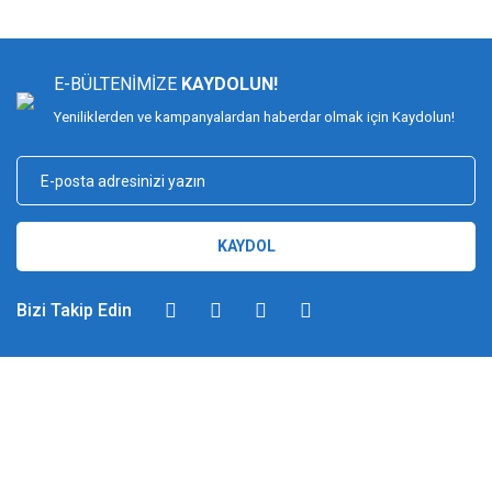
E-BÜLTENİMİZE
KAYDOLUN!
Yeniliklerden ve kampanyalardan haberdar olmak için Kaydolun!
KAYDOL
Bizi Takip Edin
DİMAĞ BALIKÇILIK
Dimağ Balıkçılık Limited Şirketi 2002 yılından beri ticari faaliyette olan,
balıkçılık, ağ ve olta malzemeleri sektöründe faal, sektörü ve sportif