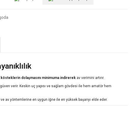
goda
anıklılık
e
kösteklerin dolaşmasını minimuma indirerek
av verimini artırır.
ıya güven verir. Keskin uç yapısı ve sağlam gövdesi ile hem amatör hem
e ve av yöntemlerine en uygun iğne ile en yüksek başarıyı elde eder.