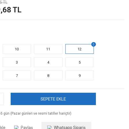
5 TL
,68 TL
10
11
12
3
4
5
7
8
9
SEPETE EKLE
5 gün (Pazar günleri ve resmi tatiller hariçtir)
Paylaş
Whatsapp Sipariş