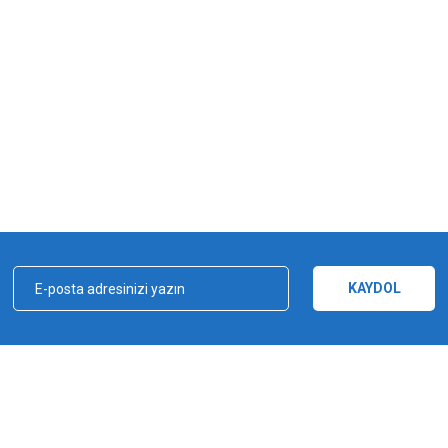
iz gördüğünüz noktaları öneri formunu kullanarak tarafımıza iletebilirsiniz.
Bu ürüne ilk yorumu siz yapın!
Yorum Yaz
KAYDOL