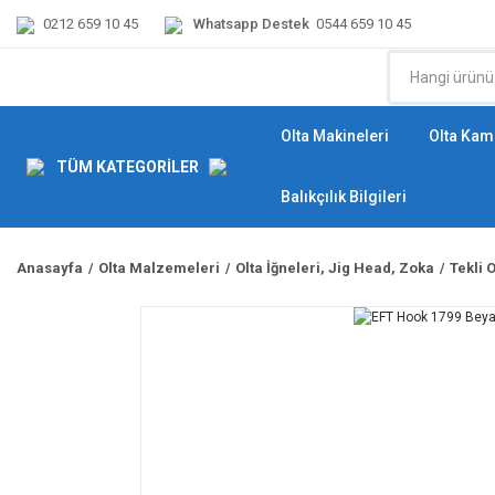
0212 659 10 45
Whatsapp Destek
0544 659 10 45
Olta Makineleri
Olta Kamı
TÜM KATEGORİLER
Balıkçılık Bilgileri
Anasayfa
Olta Malzemeleri
Olta İğneleri, Jig Head, Zoka
Tekli O