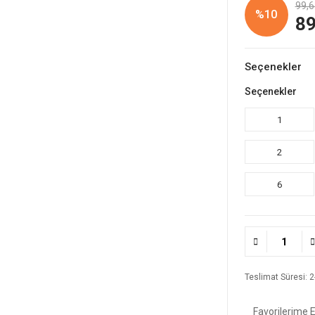
99,6
%10
89
Seçenekler
Seçenekler
1
2
6
Teslimat Süresi: 2-