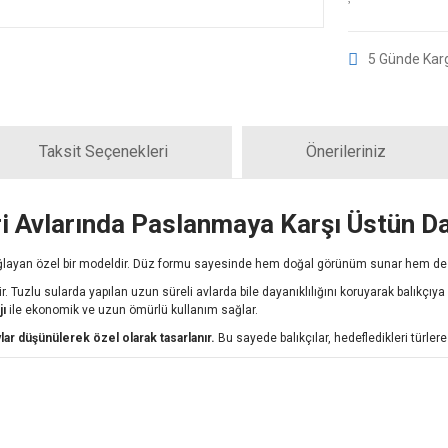
5 Günde Kar
Taksit Seçenekleri
Önerileriniz
i Avlarında Paslanmaya Karşı Üstün Day
layan özel bir modeldir. Düz formu sayesinde hem doğal görünüm sunar hem d
r. Tuzlu sularda yapılan uzun süreli avlarda bile dayanıklılığını koruyarak balıkç
jı
ile ekonomik ve uzun ömürlü kullanım sağlar.
lar düşünülerek özel olarak tasarlanır.
Bu sayede balıkçılar, hedefledikleri türler