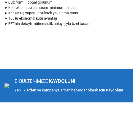
➤ Düz form – doğal görünüm
➤ Kösteklerin dolaşmasını minimuma indirir
➤ Keskin uç yapısı ile yüksek yakalama oranı
➤ 100’lü ekonomik kutu avantajı
➤ EFT’nin detaylı mühendislik anlayışıyla özel tasarım
Bu ürünün fiyat bilgisi, resim, ürün açıklamalarında ve diğer konularda yeters
Görüş ve önerileriniz için teşekkür ederiz.
Ürün resmi kalitesiz, bozuk veya görüntülenemiyor.
Ürün açıklamasında eksik bilgiler bulunuyor.
E-BÜLTENİMİZE
KAYDOLUN!
Ürün bilgilerinde hatalar bulunuyor.
Yeniliklerden ve kampanyalardan haberdar olmak için Kaydolun!
Ürün fiyatı diğer sitelerden daha pahalı.
Bu ürüne benzer farklı alternatifler olmalı.
DİMAĞ BALIKÇILIK