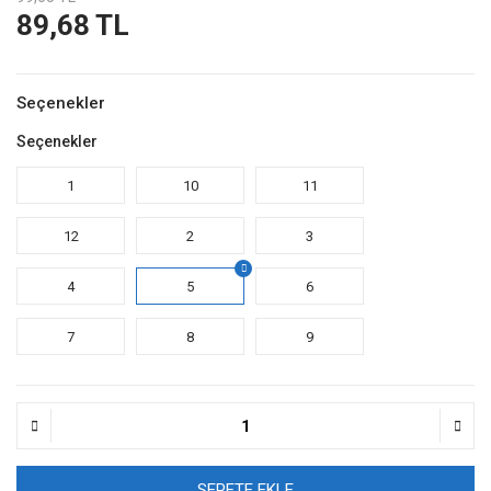
89,68 TL
Seçenekler
Seçenekler
1
10
11
12
2
3
4
5
6
7
8
9
SEPETE EKLE