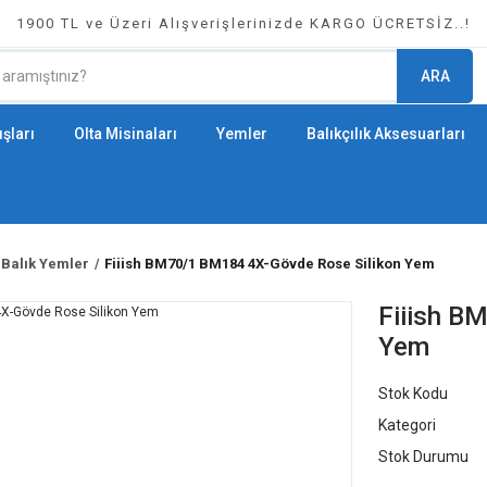
1900 TL ve Üzeri Alışverişlerinizde KARGO ÜCRETSİZ..!
ARA
şları
Olta Misinaları
Yemler
Balıkçılık Aksesuarları
 Balık Yemler
Fiiish BM70/1 BM184 4X-Gövde Rose Silikon Yem
Fiiish B
Yem
Stok Kodu
Kategori
Stok Durumu