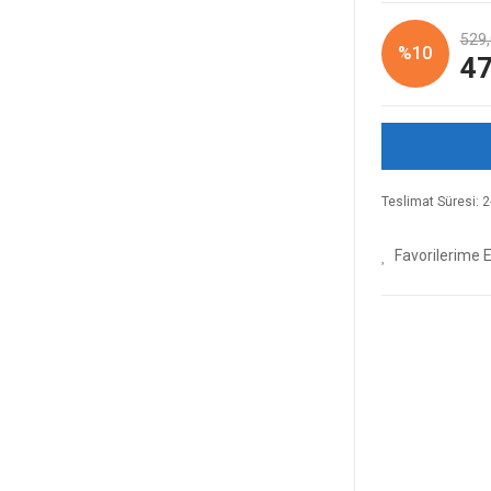
529,
%10
47
Teslimat Süresi: 2-