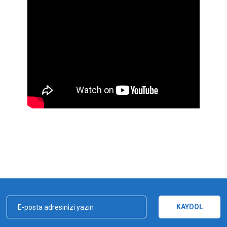
iz gördüğünüz noktaları öneri formunu kullanarak tarafımıza iletebilirsiniz.
Bu ürüne ilk yorumu siz yapın!
Yorum Yaz
KAYDOL