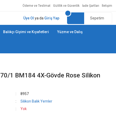
Ödeme ve Teslimat
Gizlilik ve Güvenlik
İade Şartları
İletişim
Üye Ol
ya da
Giriş Yap
Sepetim
Balıkçı Giyimi ve Kıyafetleri
Yüzme ve Dalış
M70/1 BM184 4X-Gövde Rose Silikon
8957
Silikon Balık Yemler
Yok