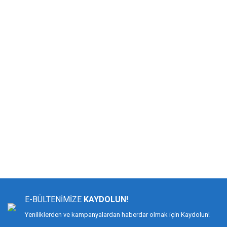
Bu ürünün fiyat bilgisi, resim, ürün açıklamalarında ve diğer konularda yeters
Görüş ve önerileriniz için teşekkür ederiz.
Ürün resmi kalitesiz, bozuk veya görüntülenemiyor.
Ürün açıklamasında eksik bilgiler bulunuyor.
E-BÜLTENİMİZE
KAYDOLUN!
Ürün bilgilerinde hatalar bulunuyor.
Yeniliklerden ve kampanyalardan haberdar olmak için Kaydolun!
Ürün fiyatı diğer sitelerden daha pahalı.