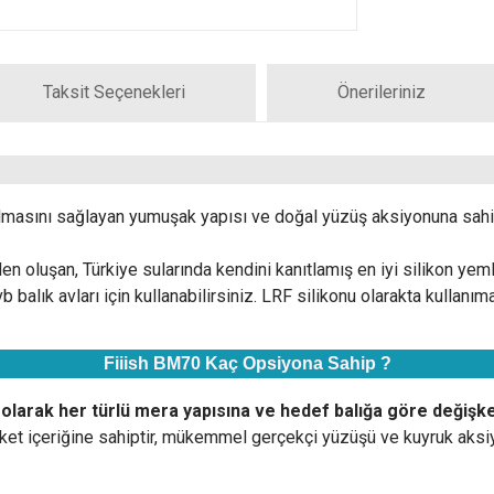
Taksit Seçenekleri
Önerileriniz
ün olmasını sağlayan yumuşak yapısı ve doğal yüzüş aksiyonuna sa
n oluşan, Türkiye sularında kendini kanıtlamış en iyi silikon yeml
balık avları için kullanabilirsiniz. LRF silikonu olarakta kullanım
Fiiish BM70 Kaç Opsiyona Sahip ?
arak her türlü mera yapısına ve hedef balığa göre değişken
ket içeriğine sahiptir, mükemmel gerçekçi yüzüşü ve kuyruk aksiy