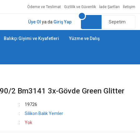
Ödeme ve Teslimat
Gizlilik ve Güvenlik
İade Şartları
İletişim
Üye Ol
ya da
Giriş Yap
Sepetim
Balıkçı Giyimi ve Kıyafetleri
Yüzme ve Dalış
m90/2 Bm3141 3x-Gövde Green Glitter
19726
Silikon Balık Yemler
Yok