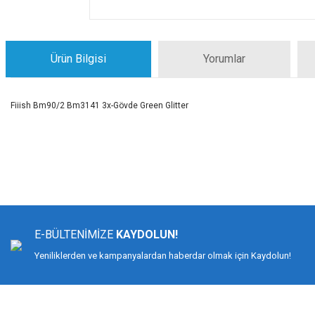
Ürün Bilgisi
Yorumlar
Fiiish Bm90/2 Bm3141 3x-Gövde Green Glitter
Bu ürünün fiyat bilgisi, resim, ürün açıklamalarında ve diğer konularda yeters
Görüş ve önerileriniz için teşekkür ederiz.
Ürün resmi kalitesiz, bozuk veya görüntülenemiyor.
Ürün açıklamasında eksik bilgiler bulunuyor.
E-BÜLTENİMİZE
KAYDOLUN!
Ürün bilgilerinde hatalar bulunuyor.
Yeniliklerden ve kampanyalardan haberdar olmak için Kaydolun!
Ürün fiyatı diğer sitelerden daha pahalı.
Bu ürüne benzer farklı alternatifler olmalı.