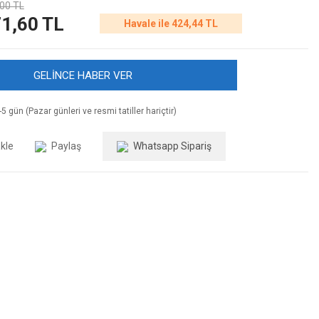
00 TL
1,60 TL
Havale ile 424,44 TL
GELİNCE HABER VER
5 gün (Pazar günleri ve resmi tatiller hariçtir)
Paylaş
Whatsapp Sipariş