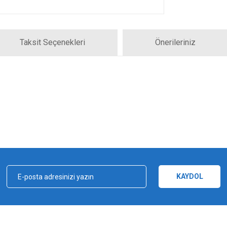
Taksit Seçenekleri
Önerileriniz
iz gördüğünüz noktaları öneri formunu kullanarak tarafımıza iletebilirsiniz.
Bu ürüne ilk yorumu siz yapın!
Yorum Yaz
KAYDOL