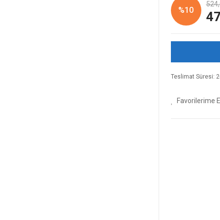
524,
%10
47
Teslimat Süresi: 2-