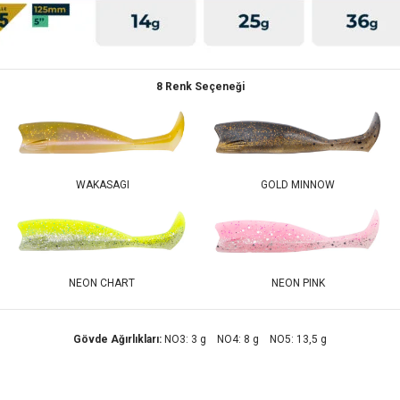
8 Renk Seçeneği
WAKASAGI
GOLD MINNOW
NEON CHART
NEON PINK
Gövde Ağırlıkları:
NO3: 3 g NO4: 8 g NO5: 13,5 g