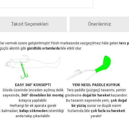
Taksit Seçenekleri
Önerileriniz
nuçlar vermek üzere geliştirilmiştir! Fiiish markasında vazgeçilmez hâle gelen
ters 
çlü akıntılı gibi
gürültülü ortamlarda
bile etkili olur.
EASY 360° KONSEPTİ
YENİ NESİL PADDLE KUYRUK
Gövde üzerinde önceden açılmış delik
Ters paddle (yüzgeç) tasarımı, yemin
sayesinde,
360° dönebilen bir montaj
gövdesine
doğal bir hareket
kazandırır.
kolayca yapılabilir.
Bu tasarım sayesinde yem,
çok doğal
.
Herhangi bir ek aparata gerek
bir yüzüş
sunar ve düşük sarım
;
kalmadan,
kafayı sökmeden
istenildiği
hızlarında bile
çok fazla su hareketi
anda takıp çıkarılabilir.
yaratır!