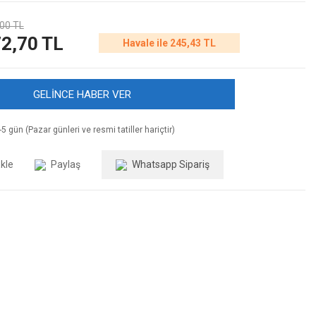
00 TL
2,70 TL
Havale ile 245,43 TL
GELİNCE HABER VER
5 gün (Pazar günleri ve resmi tatiller hariçtir)
Paylaş
Whatsapp Sipariş