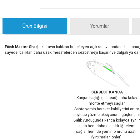
Ürün Bilgisi
Yorumlar
Fiiish Master Shad
, aktif avcı balıkları hedefleyen açık su avlarında etkili so
sayede, balıkları daha uzak mesafelerden cezbetmeyi başarır ve dalgalı ya da gü
SERBEST KANCA
Kurşun başlığı (jig head) daha kolay
monte etmeyi sağlar.
Sahte yemin hareket kabiliyetini artırır,
böylece yüzme aksiyonunu güçlendirir
Balık vurduğunda kanca kolayca ayrılır
bu da hem daha etkili bir iğneleme
sağlar hem de yemin ömrünü uzatır
(yırtılmaları önler).