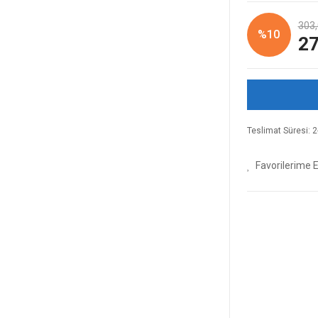
303,
%10
27
Teslimat Süresi: 2-