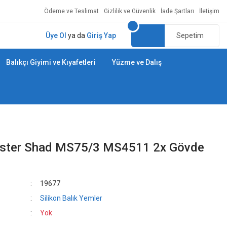
Ödeme ve Teslimat
Gizlilik ve Güvenlik
İade Şartları
İletişim
Üye Ol
ya da
Giriş Yap
Sepetim
Balıkçı Giyimi ve Kıyafetleri
Yüzme ve Dalış
aster Shad MS75/3 MS4511 2x Gövde
19677
Silikon Balık Yemler
Yok