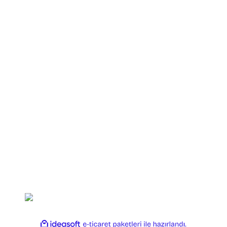
Yuki
Fishus
Shimano
Daiwa
Okuma
Ryobi
Dam
Strike Pro
Copyright 2025 OLTAYAGEL. Her Hakkı Saklıdır.
ile
ideasoft
e-