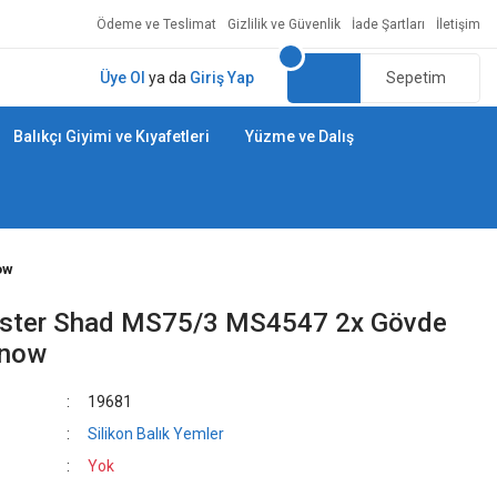
Ödeme ve Teslimat
Gizlilik ve Güvenlik
İade Şartları
İletişim
Üye Ol
ya da
Giriş Yap
Sepetim
Balıkçı Giyimi ve Kıyafetleri
Yüzme ve Dalış
ow
aster Shad MS75/3 MS4547 2x Gövde
nnow
19681
Silikon Balık Yemler
Yok