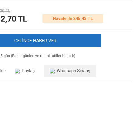
00 TL
2,70 TL
Havale ile 245,43 TL
GELİNCE HABER VER
5 gün (Pazar günleri ve resmi tatiller hariçtir)
Paylaş
Whatsapp Sipariş