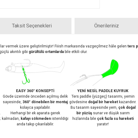
Taksit Seçenekleri
Önerileriniz
nuçlar vermek üzere geliştirilmiştir! Fiiish markasında vazgeçilmez hâle gelen
ters 
çlü akıntılı gibi
gürültülü ortamlarda
bile etkili olur.
EASY 360° KONSEPTİ
YENİ NESİL PADDLE KUYRUK
Gövde üzerinde önceden açılmış delik
Ters paddle (yüzgeç) tasarımı, yemin
sayesinde,
360° dönebilen bir montaj
gövdesine
doğal bir hareket
kazandırır.
kolayca yapılabilir.
Bu tasarım sayesinde yem,
çok doğal
.
Herhangi bir ek aparata gerek
bir yüzüş
sunar ve düşük sarım
;
kalmadan,
kafayı sökmeden
istenildiği
hızlarında bile
çok fazla su hareketi
anda takıp çıkarılabilir.
yaratır!