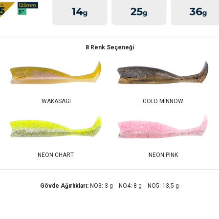
8 Renk Seçeneği
WAKASAGI
GOLD MINNOW
NEON CHART
NEON PINK
Gövde Ağırlıkları:
NO3: 3 g NO4: 8 g NO5: 13,5 g