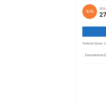
303,
%10
27
Teslimat Süresi: 2-