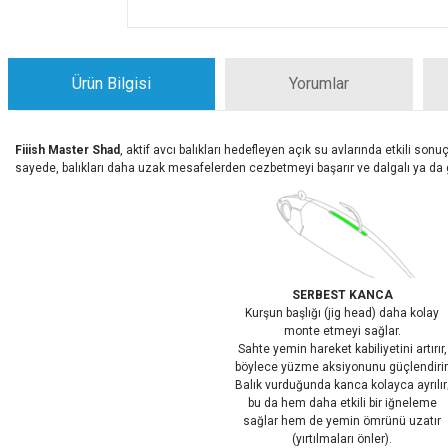
Ürün Bilgisi
Yorumlar
Fiiish Master Shad
, aktif avcı balıkları hedefleyen açık su avlarında etkili so
sayede, balıkları daha uzak mesafelerden cezbetmeyi başarır ve dalgalı ya da gü
SERBEST KANCA
Kurşun başlığı (jig head) daha kolay
monte etmeyi sağlar.
Sahte yemin hareket kabiliyetini artırır,
böylece yüzme aksiyonunu güçlendirir
Balık vurduğunda kanca kolayca ayrılır
bu da hem daha etkili bir iğneleme
sağlar hem de yemin ömrünü uzatır
(yırtılmaları önler).