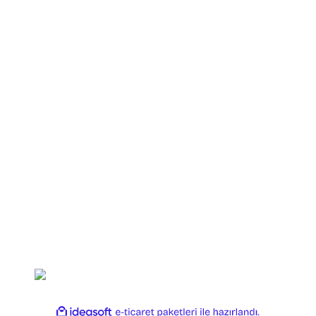
Yuki
Fishus
Shimano
Daiwa
Okuma
Ryobi
Dam
Strike Pro
Copyright 2025 OLTAYAGEL. Her Hakkı Saklıdır.
ile
ideasoft
e-