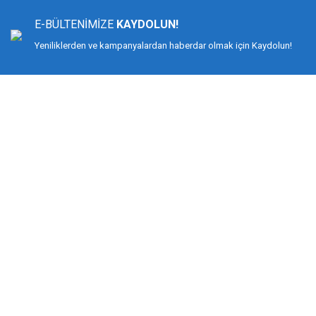
Ürün açıklamasında eksik bilgiler bulunuyor.
E-BÜLTENİMİZE
KAYDOLUN!
Ürün bilgilerinde hatalar bulunuyor.
Yeniliklerden ve kampanyalardan haberdar olmak için Kaydolun!
Ürün fiyatı diğer sitelerden daha pahalı.
Bu ürüne benzer farklı alternatifler olmalı.
DİMAĞ BALIKÇILIK
Dimağ Balıkçılık Limited Şirketi 2002 yılından beri ticari faaliyette olan, balı
%100 müşteri memnuniyeti ve doğru sportif balıkçılık ilkesiyle hareket etmiş v
Bilindiği gibi İspanyol-Japon menşeili olan YUKI ekipmanlarıyla birçok düny
kamış ve makine değil, giyimden, iğneye, çantadan, maket balığa kadar her t
KURUMSAL
MÜŞTERİ HİZMETLERİ
Biz Kimiz?
Mesafeli Satış Sözleşmesi
İletişim
Gizlilik ve Güvenlik