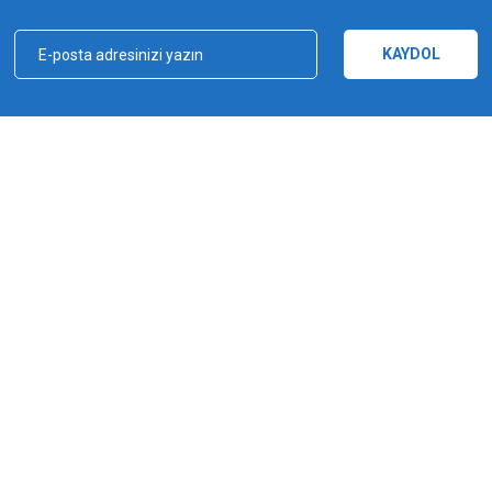
Yorum Yaz
KAYDOL
kçılık, ağ ve olta malzemeleri sektöründe faal, sektörü ve sportif balıkçılığı üst 
e bu yönde adımlar atmıştır. Bu adımlar doğrultusunda 2012 yılında YUKI markasın
Gönder
a şampiyonluğu kazanılmıştır. YUKI, ürün yelpazesiyle amatörden profesyoneller
ürlü ekipmanı üreten bir dünya markasıdır.
MARKALAR
Yuki
Fishus