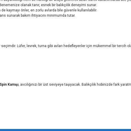
 denemenize olanak tanır, esnek bir balıkçılık deneyimi sunar.
 kaymayı önler, en zorlu avlarda bile güvenle kullanılabilir.
rmans sunarak bakım ihtiyacını minimumda tutar.
 seçimdir. Lüfer, levrek, turna gibi avları hedefleyenler için mükemmel bir tercih o
Spin Kamışı
, avcılığınızı bir üst seviyeye taşıyacak. Balıkçılık hobinizde fark yara
iz gördüğünüz noktaları öneri formunu kullanarak tarafımıza iletebilirsiniz.
Bu ürüne ilk yorumu siz yapın!