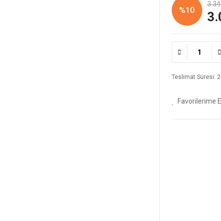
3.34
%10
3.
Teslimat Süresi: 2-