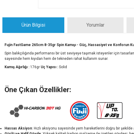
Ürün Bilgisi
Yorumlar
Fujin FastGame 265cm 8-35gr Spin Kamışı - Güç, Hassasiyet ve Konforun 
Spin balıkçılığında performansı bir üst seviyeye taşımak isteyenler için tasarl
sayesinde hem kıyıdan hem de tekneden rahat kullanım sunar.
Kamış Ağırlığı :
176gr
Uç Yapısı :
Solid
Öne Çıkan Özellikler:
Hassas Aksiyon
: Hızlı aksiyonu sayesinde yem hareketlerini doğru bir şekilde ak
Güçlü ve Hafif Gövde
: Yüksek kaliteli karbon malzeme ile üretilen gövdesi, hem