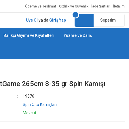
Ödeme ve Teslimat
Gizlilik ve Güvenlik
İade Şartları
İletişim
Üye Ol
ya da
Giriş Yap
Sepetim
Balıkçı Giyimi ve Kıyafetleri
Yüzme ve Dalış
stGame 265cm 8-35 gr Spin Kamışı
19576
Spin Olta Kamışları
Mevcut