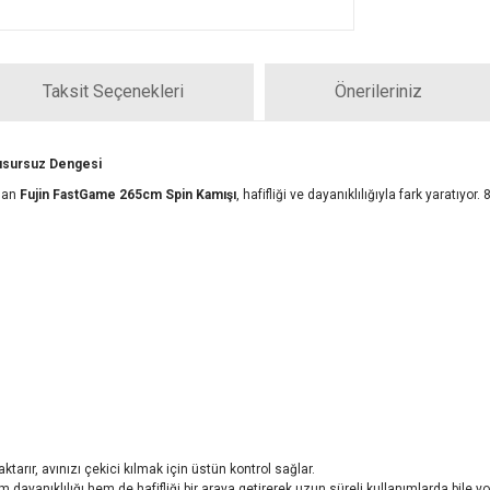
Taksit Seçenekleri
Önerileriniz
Kusursuz Dengesi
anan
Fujin FastGame 265cm Spin Kamışı
, hafifliği ve dayanıklılığıyla fark yaratıy
tarır, avınızı çekici kılmak için üstün kontrol sağlar.
 dayanıklılığı hem de hafifliği bir araya getirerek uzun süreli kullanımlarda bile y