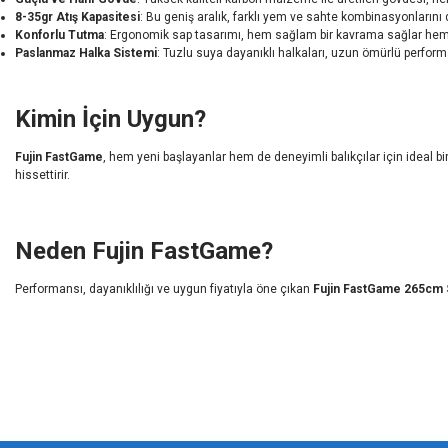
8-35gr Atış Kapasitesi
: Bu geniş aralık, farklı yem ve sahte kombinasyonlarını
Konforlu Tutma
: Ergonomik sap tasarımı, hem sağlam bir kavrama sağlar hem de
Paslanmaz Halka Sistemi
: Tuzlu suya dayanıklı halkaları, uzun ömürlü perfo
Kimin İçin Uygun?
Fujin FastGame
, hem yeni başlayanlar hem de deneyimli balıkçılar için ideal bir
hissettirir.
Neden Fujin FastGame?
Performansı, dayanıklılığı ve uygun fiyatıyla öne çıkan
Fujin FastGame 265cm 
Bu ürünün fiyat bilgisi, resim, ürün açıklamalarında ve diğer konularda yeters
Görüş ve önerileriniz için teşekkür ederiz.
Ürün resmi kalitesiz, bozuk veya görüntülenemiyor.