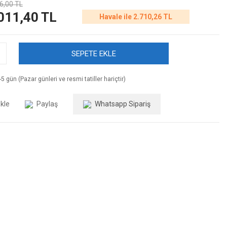
6,00 TL
011,40 TL
Havale ile 2.710,26 TL
SEPETE EKLE
5 gün (Pazar günleri ve resmi tatiller hariçtir)
Paylaş
Whatsapp Sipariş