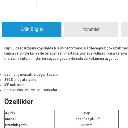
Ürün Bilgisi
Yorumlar
Fujin Jigeer, rüzgarlı koşullarda bile iyi performans alabileceğiniz çok uzak me
kanca ve Single kanka ile beraber satılmaktadır. Böylece kullanıcı karşı karşıya
malzeme kullanılmıştır. Bu sayede gece avlarında da kullanıma uygundur.
Uzun atış menziline uygun tasarım
360 Dönüş aksiyonu
ISP noktaları
Ultra keskin tekli ve üçlü kancalar
Özellikler
Ağırlık
35gr
Model
Jigeer ( Kaşık-Jig)
Uzunluk (cm)
105mm