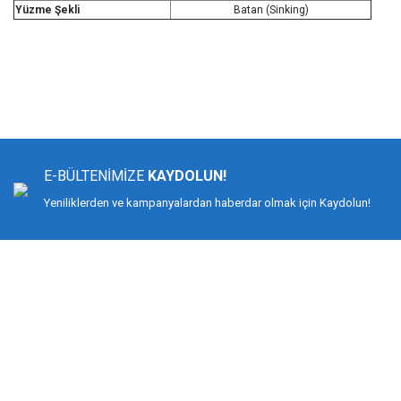
Yüzme Şekli
Batan (Sinking)
Bu ürünün fiyat bilgisi, resim, ürün açıklamalarında ve diğer konularda yeters
Görüş ve önerileriniz için teşekkür ederiz.
Ürün resmi kalitesiz, bozuk veya görüntülenemiyor.
Ürün açıklamasında eksik bilgiler bulunuyor.
E-BÜLTENİMİZE
KAYDOLUN!
Ürün bilgilerinde hatalar bulunuyor.
Yeniliklerden ve kampanyalardan haberdar olmak için Kaydolun!
Ürün fiyatı diğer sitelerden daha pahalı.
Bu ürüne benzer farklı alternatifler olmalı.
DİMAĞ BALIKÇILIK
Dimağ Balıkçılık Limited Şirketi 2002 yılından beri ticari faaliyette olan, balı
%100 müşteri memnuniyeti ve doğru sportif balıkçılık ilkesiyle hareket etmiş v
Bilindiği gibi İspanyol-Japon menşeili olan YUKI ekipmanlarıyla birçok düny
kamış ve makine değil, giyimden, iğneye, çantadan, maket balığa kadar her t