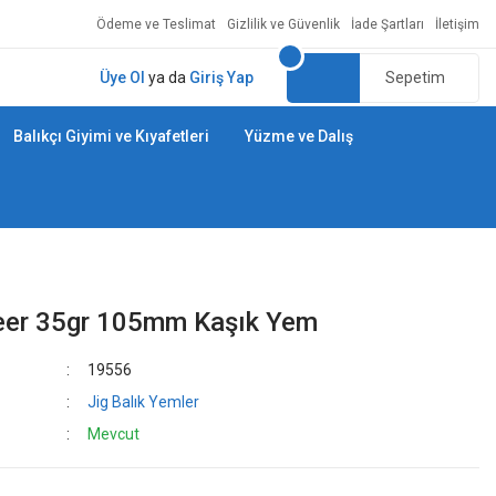
Ödeme ve Teslimat
Gizlilik ve Güvenlik
İade Şartları
İletişim
Üye Ol
ya da
Giriş Yap
Sepetim
Balıkçı Giyimi ve Kıyafetleri
Yüzme ve Dalış
geer 35gr 105mm Kaşık Yem
19556
Jig Balık Yemler
Mevcut