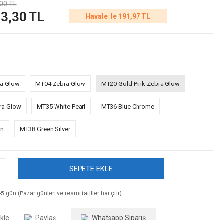
00 TL
3,30 TL
Havale ile 191,97 TL
ra Glow
MT04 Zebra Glow
MT20 Gold Pink Zebra Glow
ra Glow
MT35 White Pearl
MT36 Blue Chrome
en
MT38 Green Silver
SEPETE EKLE
5 gün (Pazar günleri ve resmi tatiller hariçtir)
Paylaş
Whatsapp Sipariş