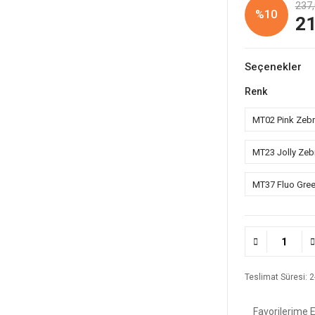
237,
%10
21
Seçenekler
Renk
MT02 Pink Zeb
MT23 Jolly Zeb
MT37 Fluo Gre
Teslimat Süresi: 2-